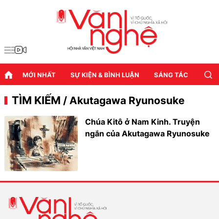
MỚI NHẤT
SỰ KIỆN & BÌNH LUẬN
SÁNG TÁC
DIỄN
TÌM KIẾM
/ Akutagawa Ryunosuke
Chúa Kitô ở Nam Kinh. Truyện
ngắn của Akutagawa Ryunosuke