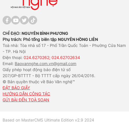
CHỈ ĐẠO:
NGUYỄN BÌNH PHƯƠNG
Phụ trách: Phó tổng biên tập
NGUYỄN HỒNG LIÊN
Toà nhà: Tòa nhà số 17 - Phố Trần Quốc Toản - Phường Cửa Nam
- TP. Hà Nội
Điện thoại:
024.6270262; 024.62702634
Email:
Baovannghe.com.vn@gmail.com
Giấy phép hoạt động báo điện tử số
207/GP-BTTTT - Bộ TTTT cấp ngày 26/04/2016.
© Bản quyền thuộc về Báo Văn nghệ™
ĐẶT BÁO GIẤY
HƯỚNG DẪN CÔNG TÁC
GỬI BÀI ĐẾN TOÀ SOẠN
Based on MasterCMS Ultimate Edition v2.9 2024