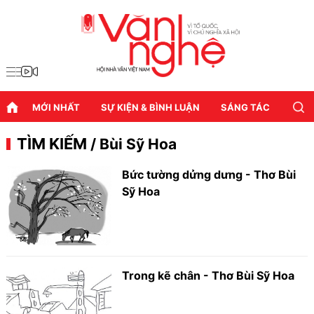
MỚI NHẤT
SỰ KIỆN & BÌNH LUẬN
SÁNG TÁC
DIỄN
TÌM KIẾM
/ Bùi Sỹ Hoa
Bức tường dửng dưng - Thơ Bùi
Sỹ Hoa
Trong kẽ chân - Thơ Bùi Sỹ Hoa