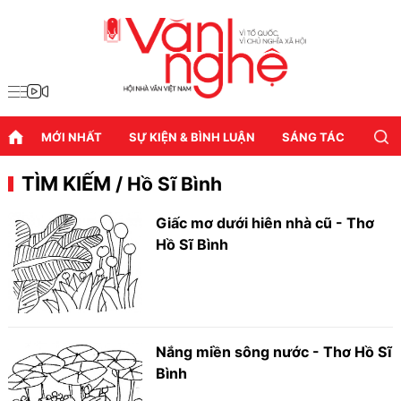
MỚI NHẤT
SỰ KIỆN & BÌNH LUẬN
SÁNG TÁC
DIỄN
TÌM KIẾM
/ Hồ Sĩ Bình
Giấc mơ dưới hiên nhà cũ - Thơ
Hồ Sĩ Bình
Nắng miền sông nước - Thơ Hồ Sĩ
Bình