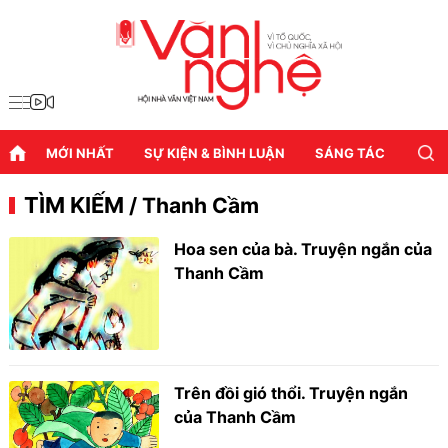
MỚI NHẤT
SỰ KIỆN & BÌNH LUẬN
SÁNG TÁC
DIỄN
TÌM KIẾM
/ Thanh Cầm
Hoa sen của bà. Truyện ngắn của
Thanh Cầm
Trên đồi gió thổi. Truyện ngắn
của Thanh Cầm