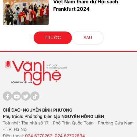
Việt Nam tham dự Hội sách
Frankfurt 2024
TRƯỚC
SAU
CHỈ ĐẠO:
NGUYỄN BÌNH PHƯƠNG
Phụ trách: Phó tổng biên tập
NGUYỄN HỒNG LIÊN
Toà nhà: Tòa nhà số 17 - Phố Trần Quốc Toản - Phường Cửa Nam
- TP. Hà Nội
Điện thoại:
024.6270262; 024.62702634