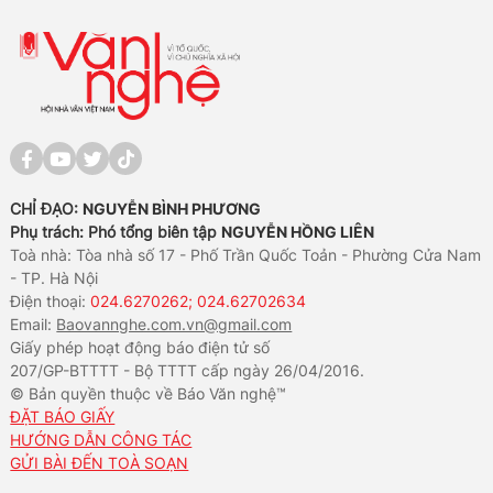
CHỈ ĐẠO:
NGUYỄN BÌNH PHƯƠNG
Phụ trách: Phó tổng biên tập
NGUYỄN HỒNG LIÊN
Toà nhà: Tòa nhà số 17 - Phố Trần Quốc Toản - Phường Cửa Nam
- TP. Hà Nội
Điện thoại:
024.6270262; 024.62702634
Email:
Baovannghe.com.vn@gmail.com
Giấy phép hoạt động báo điện tử số
207/GP-BTTTT - Bộ TTTT cấp ngày 26/04/2016.
© Bản quyền thuộc về Báo Văn nghệ™
ĐẶT BÁO GIẤY
HƯỚNG DẪN CÔNG TÁC
GỬI BÀI ĐẾN TOÀ SOẠN