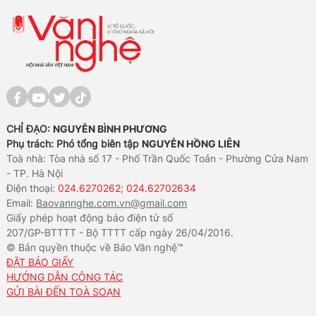
CHỈ ĐẠO:
NGUYỄN BÌNH PHƯƠNG
Phụ trách: Phó tổng biên tập
NGUYỄN HỒNG LIÊN
Toà nhà: Tòa nhà số 17 - Phố Trần Quốc Toản - Phường Cửa Nam
- TP. Hà Nội
Điện thoại:
024.6270262; 024.62702634
Email:
Baovannghe.com.vn@gmail.com
Giấy phép hoạt động báo điện tử số
207/GP-BTTTT - Bộ TTTT cấp ngày 26/04/2016.
© Bản quyền thuộc về Báo Văn nghệ™
ĐẶT BÁO GIẤY
HƯỚNG DẪN CÔNG TÁC
GỬI BÀI ĐẾN TOÀ SOẠN