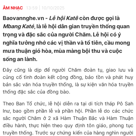
ÂM NHẠC
13:59
|
10/10/2025
Baovannghe.vn -
Lễ hội Katê
còn được gọi là
Mbang Katé
, là lễ hội dân gian truyền thống quan
trọng và đặc sắc của người Chăm. Lễ hội có ý
nghĩa tưởng nhớ các vị thần và tổ tiên, cầu mong
mưa thuận gió hòa, mùa màng bội thu và cuộc
sống an lành.
Đây cũng là dịp để người Chăm đoàn tụ, giao lưu và
củng cố tình đoàn kết cộng đồng, bảo tồn và phát huy
bản sắc văn hóa truyền thống, là sự kiện văn hóa truyền
thống đặc sắc của đồng bào.
Theo Ban Tổ chức, lễ hội diễn ra tại di tích tháp Pô Sah
Inư, bao gồm phần lễ và phần hội. Phần lễ do các chức
sắc người Chăm ở 2 xã Hàm Thuận Bắc và Hàm Thuận
điều hành, thực hiện theo quy định tôn giáo, phong tục
truyền thống. Trước sự chứng kiến của hàng nghìn người