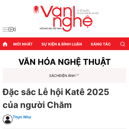
MỚI NHẤT
SỰ KIỆN & BÌNH LUẬN
SÁNG TÁC
DIỄN
VĂN HÓA NGHỆ THUẬT
SÁCH
ĐIỆN ẢNH
Đặc sắc Lễ hội Katê 2025
của người Chăm
Thực Như