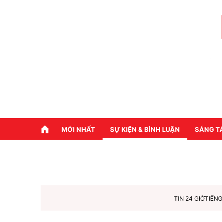
MỚI NHẤT
SỰ KIỆN & BÌNH LUẬN
SÁNG T
TIN 24 GIỜ
TIẾNG