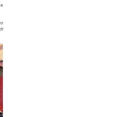
xe
vo
ới