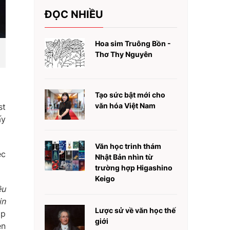
ĐỌC NHIỀU
Hoa sim Truông Bồn -
Thơ Thy Nguyên
Tạo sức bật mới cho
văn hóa Việt Nam
st
ấy
Văn học trinh thám
ệc
Nhật Bản nhìn từ
trường hợp Higashino
Keigo
ều
in
Lược sử về văn học thế
áp
giới
ên