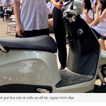
giá Evo Lite là mẫu xe dễ lái, ngoại hình đẹp