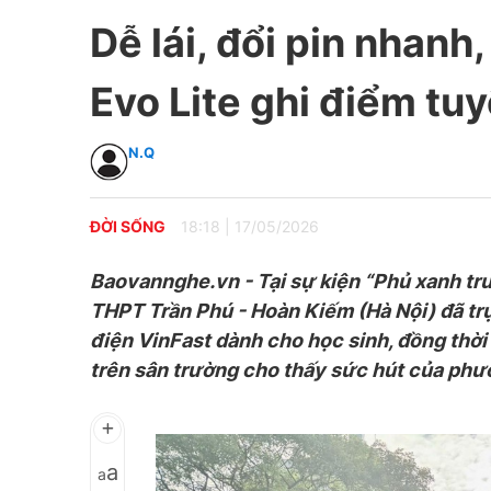
Dễ lái, đổi pin nhanh
Evo Lite ghi điểm tuy
N.Q
ĐỜI SỐNG
18:18
|
17/05/2026
Baovannghe.vn - Tại sự kiện “Phủ xanh tr
THPT Trần Phú
-
Hoàn Kiếm
(Hà Nội) đã
tr
điện VinFast dành cho học sinh, đồng thời đ
trên sân trường cho thấy sức hút của phư
a
a