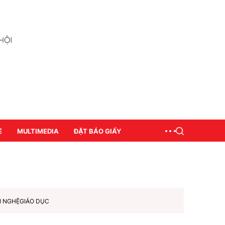
Ề
MULTIMEDIA
ĐẶT BÁO GIẤY
N NGHỆ
GIÁO DỤC