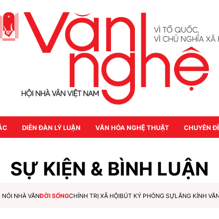
ÁC
DIỄN ĐÀN LÝ LUẬN
VĂN HÓA NGHỆ THUẬT
CHUYÊN Đ
SỰ KIỆN & BÌNH LUẬN
 NÓI NHÀ VĂN
ĐỜI SỐNG
CHÍNH TRỊ XÃ HỘI
BÚT KÝ PHÓNG SỰ
LĂNG KÍNH VĂ