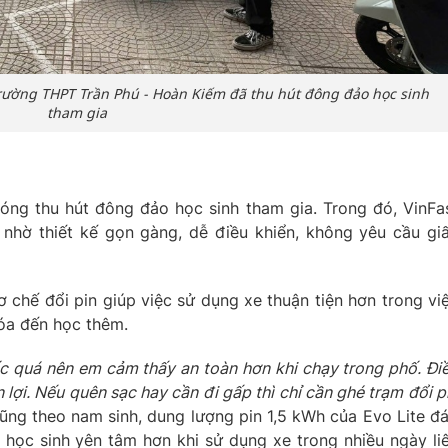
trường THPT Trần Phú
-
Hoàn Kiếm
đã
thu hút đông
đảo
học sinh
tham gia
hóng thu hút đông đảo học sinh tham gia. Trong đó, VinFa
nhờ thiết kế gọn gàng, dễ điều khiển, không yêu cầu gi
 chế đổi pin giúp việc sử dụng xe thuận tiện hơn trong vi
hóa đến học thêm.
c quá nên em cảm thấy an toàn hơn khi chạy trong phố. Đi
n
lợi
. Nếu quên sạc hay cần đi gấp thì chỉ cần ghé trạm đổi p
 Cũng theo nam sinh, dung lượng pin 1,5 kWh của Evo Lite đ
 học sinh yên tâm hơn khi sử dụng xe trong nhiều ngày li