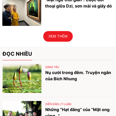
thoại giữa Dzi, sơn mài và giấy dó
XEM THÊM
ĐỌC NHIỀU
SÁNG TÁC
Nụ cười trong đêm. Truyện ngắn
của Bích Nhung
DIỄN ĐÀN LÝ LUẬN
Những “Hạt đắng” của “Mật ong
vàng…”