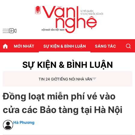
MỚI NHẤT
SỰ KIỆN & BÌNH LUẬN
SÁNG TÁC
DIỄN
SỰ KIỆN & BÌNH LUẬN
TIN 24 GIỜ
TIẾNG NÓI NHÀ VĂN
Đồng loạt miễn phí vé vào
cửa các Bảo tàng tại Hà Nội
Hà Phương