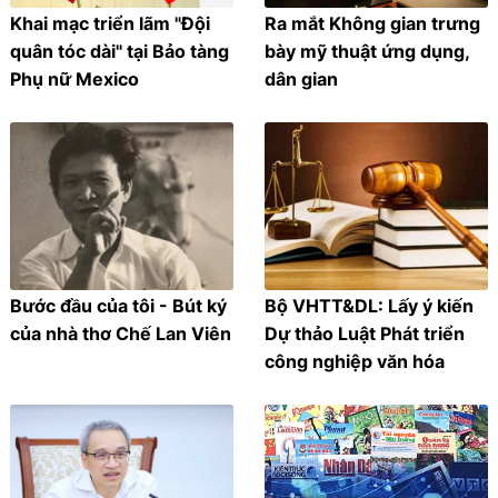
Khai mạc triển lãm "Đội
Ra mắt Không gian trưng
quân tóc dài" tại Bảo tàng
bày mỹ thuật ứng dụng,
Phụ nữ Mexico
dân gian
Bước đầu của tôi - Bút ký
Bộ VHTT&DL: Lấy ý kiến
của nhà thơ Chế Lan Viên
Dự thảo Luật Phát triển
công nghiệp văn hóa