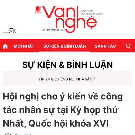
MỚI NHẤT
SỰ KIỆN & BÌNH LUẬN
SÁNG TÁC
DIỄN
SỰ KIỆN & BÌNH LUẬN
TIN 24 GIỜ
TIẾNG NÓI NHÀ VĂN
Hội nghị cho ý kiến về công
tác nhân sự tại Kỳ họp thứ
Nhất, Quốc hội khóa XVI