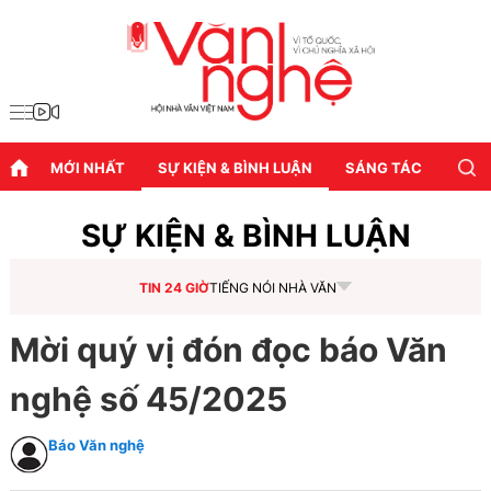
MỚI NHẤT
SỰ KIỆN & BÌNH LUẬN
SÁNG TÁC
DIỄN
SỰ KIỆN & BÌNH LUẬN
TIN 24 GIỜ
TIẾNG NÓI NHÀ VĂN
Mời quý vị đón đọc báo Văn
nghệ số 45/2025
Báo Văn nghệ