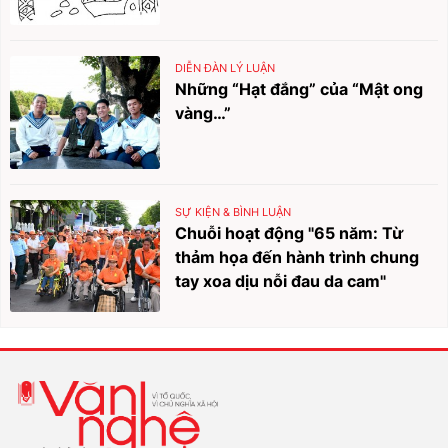
DIỄN ĐÀN LÝ LUẬN
Những “Hạt đắng” của “Mật ong
vàng…”
SỰ KIỆN & BÌNH LUẬN
Chuỗi hoạt động "65 năm: Từ
thảm họa đến hành trình chung
tay xoa dịu nỗi đau da cam"