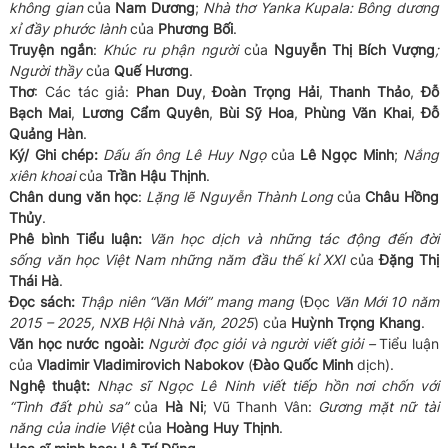
không gian
của
Nam Dương
;
Nhà thơ Yanka Kupala: Bông dương
xỉ đầy phước lành
của
Phương Bối
.
Truyện ngắn
:
Khúc ru phận người
của
Nguyễn Thị Bích Vượng
;
Người thầy
của
Quế Hương
.
Thơ
: Các tác giả:
Phan Duy
,
Đoàn Trọng Hải
,
Thanh Thảo
,
Đỗ
Bạch Mai
,
Lương Cẩm Quyên
,
Bùi Sỹ Hoa
,
Phùng Văn Khai
,
Đỗ
Quảng Hàn
.
Ký/ Ghi chép:
Dấu ấn ông Lê Huy Ngọ
của
Lê Ngọc Minh
;
Nắng
xiên khoai
của
Trần Hậu Thịnh
.
Chân dung văn học
:
Lặng lẽ Nguyễn Thành Long
của
Châu Hồng
Thủy
.
Phê bình Tiểu luận:
Văn học dịch và những tác động đến đời
sống văn học Việt Nam những năm đầu thế kỉ XXI
của
Đặng Thị
Thái Hà
.
Đọc sách:
Thập niên “Văn Mới” mang mang
(Đọc
Văn Mới 10 năm
2015 – 2025, NXB Hội Nhà văn, 2025
) của
Huỳnh Trọng Khang
.
Văn học nước ngoài:
Người đọc giỏi và người viết giỏi –
Tiểu luận
của
Vladimir Vladimirovich Nabokov
(
Đào Quốc Minh
dịch).
Nghệ thuật:
Nhạc sĩ Ngọc Lê Ninh viết tiếp hồn nơi chốn với
“Tình đất phù sa”
của
Hà Ni
; Vũ Thanh Vân:
Gương mặt nữ tài
năng của indie Việt
của
Hoàng Huy Thịnh
.