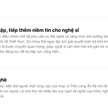
hập, tiếp thêm niềm tin cho nghệ sĩ
ệc điều chỉnh chế độ phụ cấp ưu đãi nghề và nâng mức bồi dưỡng th
ĩa rất thiết thực. Dù chưa thể ngay lập tức giải quyết toàn bộ khó k
 là bước chuyển quan trọng, giúp nghệ sĩ yên tâm hơn khi gắn bó v
êm động lực để họ tiếp tục cống hiến...
ghề
khúc
Một đời người, một rừng cây
của nhạc sĩ Trần Long Ẩn đã nói rất
i con người. Là nhà thơ, tôi nhiều lần suy nghĩ về nghề của mình, ng
hữ.