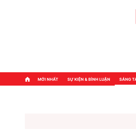
MỚI NHẤT
SỰ KIỆN & BÌNH LUẬN
SÁNG T