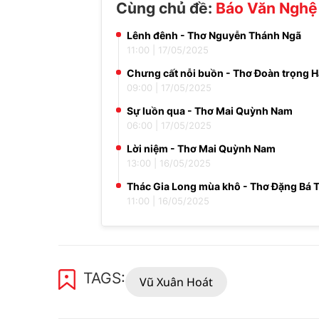
Cùng chủ đề:
Báo Văn Nghệ
Lênh đênh - Thơ Nguyễn Thánh Ngã
11:00
|
17/05/2025
Chưng cất nỗi buồn - Thơ Đoàn trọng H
09:00
|
17/05/2025
Sự luồn qua - Thơ Mai Quỳnh Nam
06:00
|
17/05/2025
Lời niệm - Thơ Mai Quỳnh Nam
13:00
|
16/05/2025
Thác Gia Long mùa khô - Thơ Đặng Bá 
11:00
|
16/05/2025
TAGS:
Vũ Xuân Hoát