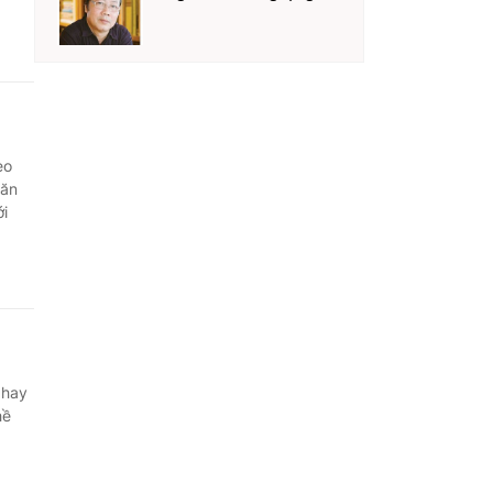
eo
hăn
ới
 hay
hề