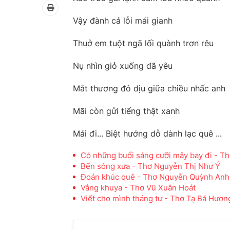
Vậy đành cả lỗi mái gianh
Thuở em tuột ngã lối quành trơn rêu
Nụ nhìn giỏ xuống đã yêu
Mắt thương đỏ dịu giữa chiều nhấc anh
Mãi còn gửi tiếng thật xanh
Mải đi... Biệt hướng dỗ dành lạc quê ...
Có những buổi sáng cưỡi mây bay đi - 
Bến sông xưa - Thơ Nguyễn Thị Như Ý
Đoản khúc quê - Thơ Nguyễn Quỳnh Anh
Vắng khuya - Thơ Vũ Xuân Hoát
Viết cho mình tháng tư - Thơ Tạ Bá Hươn