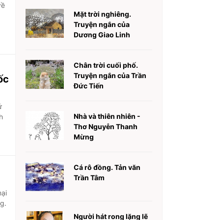
về
Mặt trời nghiêng.
Truyện ngắn của
Dương Giao Linh
Chân trời cuối phố.
Truyện ngắn của Trần
ốc
Đức Tiến
ứ
Nhà và thiên nhiên -
h
Thơ Nguyễn Thanh
Mừng
Cá rô đồng. Tản văn
Trần Tâm
ại
g.
Người hát rong lặng lẽ