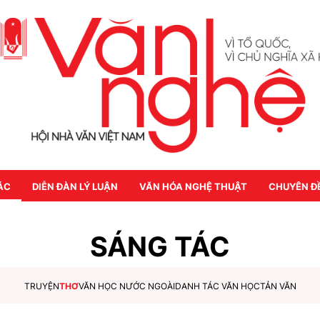
ÁC
DIỄN ĐÀN LÝ LUẬN
VĂN HÓA NGHỆ THUẬT
CHUYÊN Đ
SÁNG TÁC
TRUYỆN
THƠ
VĂN HỌC NƯỚC NGOÀI
DANH TÁC VĂN HỌC
TẢN VĂN