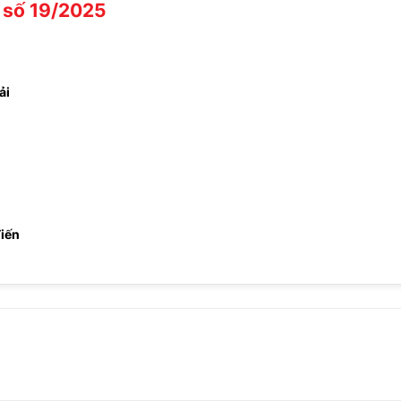
 số 19/2025
ải
Tiến