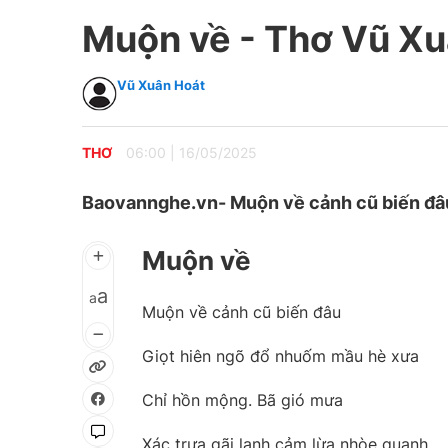
Muộn về - Thơ Vũ Xu
Vũ Xuân Hoát
THƠ
06:00
|
16/05/2025
Baovannghe.vn- Muộn về cảnh cũ biến đâ
Muộn về
a
a
Muộn về cảnh cũ biến đâu
Giọt hiên ngõ đổ nhuốm mầu hè xưa
Chỉ hồn mộng. Bã gió mưa
Xác trưa gãi lạnh cảm lừa nhòe quanh