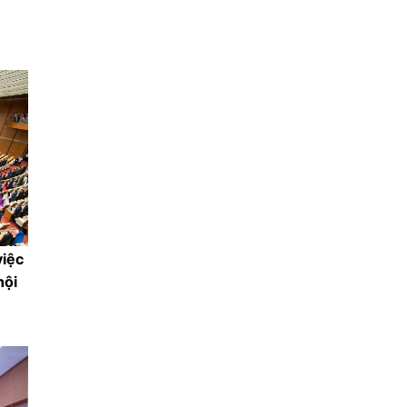
việc
hội