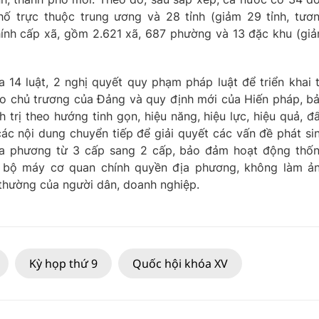
hố trực thuộc trung ương và 28 tỉnh (giảm 29 tỉnh, tươ
nh cấp xã, gồm 2.621 xã, 687 phường và 13 đặc khu (gia
 14 luật, 2 nghị quyết quy phạm pháp luật để triển khai 
o chủ trương của Đảng và quy định mới của Hiến pháp, b
trị theo hướng tinh gọn, hiệu năng, hiệu lực, hiệu quả, đ
c nội dung chuyển tiếp để giải quyết các vấn đề phát si
ịa phương từ 3 cấp sang 2 cấp, bảo đảm hoạt động thố
của bộ máy cơ quan chính quyền địa phương, không làm ả
thường của người dân, doanh nghiệp.
Kỳ họp thứ 9
Quốc hội khóa XV