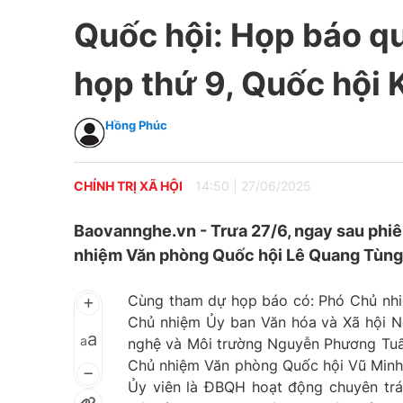
Quốc hội: Họp báo qu
họp thứ 9, Quốc hội
Hồng Phúc
CHÍNH TRỊ XÃ HỘI
14:50
|
27/06/2025
Baovannghe.vn - Trưa 27/6, ngay sau phiê
nhiệm Văn phòng Quốc hội Lê Quang Tùng đ
Cùng tham dự họp báo có: Phó Chủ nhi
Chủ nhiệm Ủy ban Văn hóa và Xã hội N
a
a
nghệ và Môi trường Nguyễn Phương Tuấn
Chủ nhiệm Văn phòng Quốc hội Vũ Minh
Ủy viên là ĐBQH hoạt động chuyên trá