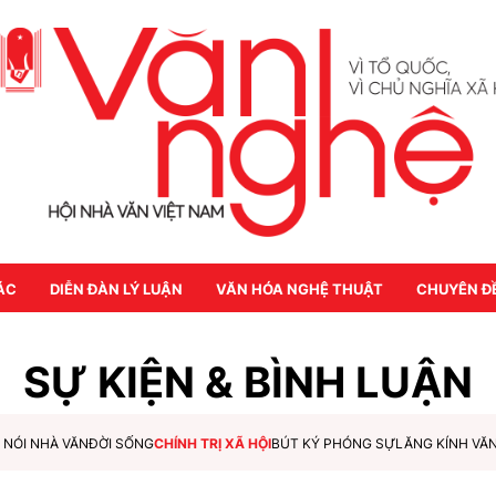
ÁC
DIỄN ĐÀN LÝ LUẬN
VĂN HÓA NGHỆ THUẬT
CHUYÊN Đ
SỰ KIỆN & BÌNH LUẬN
 NÓI NHÀ VĂN
ĐỜI SỐNG
CHÍNH TRỊ XÃ HỘI
BÚT KÝ PHÓNG SỰ
LĂNG KÍNH VĂ