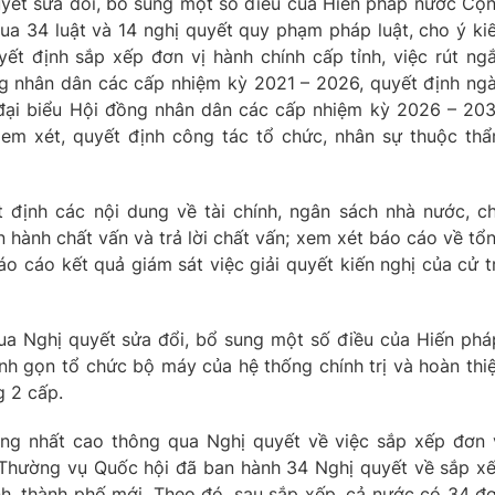
yết sửa đổi, bổ sung một số điều của Hiến pháp nước Cộ
ua 34 luật và 14 nghị quyết quy phạm pháp luật, cho ý ki
yết định sắp xếp đơn vị hành chính cấp tỉnh, việc rút ng
g nhân dân các cấp nhiệm kỳ 2021 – 2026, quyết định ng
đại biểu Hội đồng nhân dân các cấp nhiệm kỳ 2026 – 203
xem xét, quyết định công tác tổ chức, nhân sự thuộc th
 định các nội dung về tài chính, ngân sách nhà nước, c
n hành chất vấn và trả lời chất vấn; xem xét báo cáo về tổ
o cáo kết quả giám sát việc giải quyết kiến nghị của cử tr
ua Nghị quyết sửa đổi, bổ sung một số điều của Hiến phá
inh gọn tổ chức bộ máy của hệ thống chính trị và hoàn thi
g 2 cấp.
ống nhất cao thông qua Nghị quyết về việc sắp xếp đơn 
n Thường vụ Quốc hội đã ban hành 34 Nghị quyết về sắp x
nh, thành phố mới. Theo đó, sau sắp xếp, cả nước có 34 đ