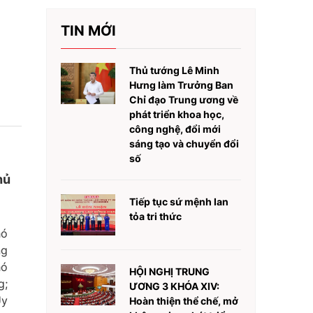
TIN MỚI
Thủ tướng Lê Minh
Hưng làm Trưởng Ban
Chỉ đạo Trung ương về
phát triển khoa học,
công nghệ, đổi mới
sáng tạo và chuyển đổi
số
hủ
Tiếp tục sứ mệnh lan
tỏa tri thức
hó
ng
hó
HỘI NGHỊ TRUNG
g;
ƯƠNG 3 KHÓA XIV:
Ủy
Hoàn thiện thể chế, mở