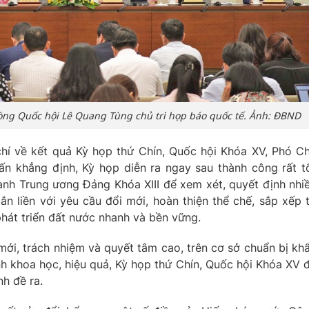
òng Quốc hội Lê Quang Tùng chủ trì họp báo quốc tế. Ảnh: ĐBND
chí về kết quả Kỳ họp thứ Chín, Quốc hội Khóa XV, Phó C
n khẳng định, Kỳ họp diễn ra ngay sau thành công rất t
ành Trung ương Đảng Khóa XIII để xem xét, quyết định nhi
gắn liền với yêu cầu đổi mới, hoàn thiện thể chế, sắp xếp 
phát triển đất nước nhanh và bền vững.
 mới, trách nhiệm và quyết tâm cao, trên cơ sở chuẩn bị kh
nh khoa học, hiệu quả, Kỳ họp thứ Chín, Quốc hội Khóa XV 
h đề ra.