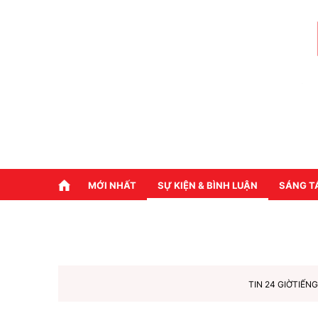
MỚI NHẤT
SỰ KIỆN & BÌNH LUẬN
SÁNG T
TIN 24 GIỜ
TIẾNG