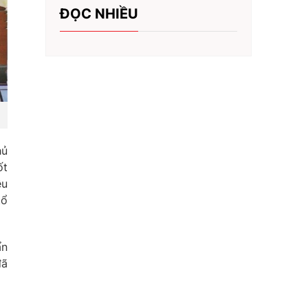
ĐỌC NHIỀU
hủ
ốt
ều
tổ
ẩn
đã