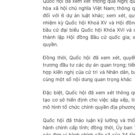
Quốc hội đã xem xét thông qua Nghị qu
hòa xã hội chủ nghĩa Việt Nam; thông q
đối với 6 dự án luật khác; xem xét, qu
nhiệm kỳ Quốc hội Khoá XV và Hội đồn
bầu cử đại biểu Quốc hội Khóa XVI và 
thành lập Hội đồng Bầu cử quốc gia; 
quyền.
Đồng thời, Quốc hội đã xem xét, quyết
trương đầu tư các dự án quan trọng; tiế
hợp kiến nghị của cử tri và Nhân dân, bá
cùng một số nội dung quan trọng khác
Đặc biệt, Quốc hội đã xem xét thông q
tạo cơ sở hiến định cho việc sắp xếp, t
mô hình tổ chức chính quyền địa phươn
Quốc hội đã thảo luận kỹ lưỡng và th
hành chính cấp tỉnh; đồng thời, Ủy ba
các đơn vị hành chính cấp xã của 34 tỉ