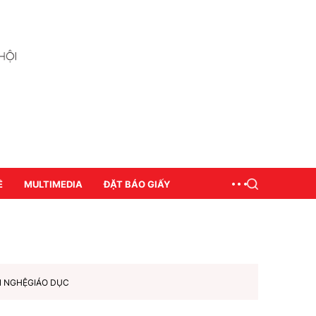
Ề
MULTIMEDIA
ĐẶT BÁO GIẤY
N NGHỆ
GIÁO DỤC