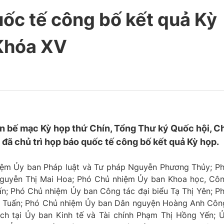
ốc tế công bố kết quả Kỳ
 Khóa XV
n bế mạc Kỳ họp thứ Chín, Tổng Thư ký Quốc hội, C
ã chủ trì họp báo quốc tế công bố kết quả Kỳ họp.
ệm Ủy ban Pháp luật và Tư pháp Nguyễn Phương Thủy; P
guyễn Thị Mai Hoa; Phó Chủ nhiệm Ủy ban Khoa học, Cô
; Phó Chủ nhiệm Ủy ban Công tác đại biểu Tạ Thị Yên; P
 Tuấn; Phó Chủ nhiệm Ủy ban Dân nguyện Hoàng Anh Côn
ch tại Ủy ban Kinh tế và Tài chính Phạm Thị Hồng Yến; 