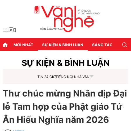
MỚI NHẤT
SỰ KIỆN & BÌNH LUẬN
SÁNG TÁC
DIỄN
SỰ KIỆN & BÌNH LUẬN
TIN 24 GIỜ
TIẾNG NÓI NHÀ VĂN
Thư chúc mừng Nhân dịp Đại
lễ Tam hợp của Phật giáo Tứ
Ân Hiếu Nghĩa năm 2026