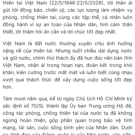
thiên tai Việt Nam (22/5/1946-22/5/2026), tôi thân ái
gửi tới đồng bào, chiến sỹ, các lực lượng làm nhiệm vụ
phòng, chống thiên tai, cùng các tập thể, cá nhân luôn
đồng hành vì sự an toàn của Nhân dân, tình cảm thân
thiết, lời thăm hỏi ân cần và lời chúc tốt đẹp nhất.
Việt Nam là đất nước thường xuyên chịu ảnh hưởng
nặng nề của thiên tai. Nhưng suốt chiều dài dựng nước
và giữ nước, chính thử thách ấy đã hun đúc nên bản lĩnh
Việt Nam, nhân ái trong hoạn nạn, đoàn kết trong khó
khăn, kiên cường trước mất mát và luôn biết cùng nhau
vượt qua thách thức để xây dựng cuộc sống tốt đẹp
hơn.
Tám mươi năm qua, kể từ ngày Chủ tịch Hồ Chí Minh ký
sắc lệnh số 70/SL thành lập Ủy ban Trung ương Hộ đê,
công tác phòng, chống thiên tai của nước ta đã không
ngừng hoàn thiện, góp phần quan trọng bảo vệ tính
mạng, tài sản, cuộc sống bình yên của Nhân dân. Dưới
sự lãnh đạo của Đảng, quản lý của Nhà nước, các cấp,