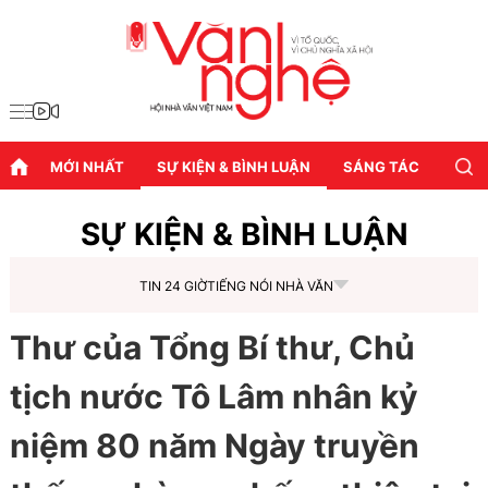
MỚI NHẤT
SỰ KIỆN & BÌNH LUẬN
SÁNG TÁC
DIỄN
SỰ KIỆN & BÌNH LUẬN
TIN 24 GIỜ
TIẾNG NÓI NHÀ VĂN
Thư của Tổng Bí thư, Chủ
tịch nước Tô Lâm nhân kỷ
niệm 80 năm Ngày truyền