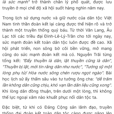
là sức mạnh"
trở thành chân lý phổ quát, được lưu
truyền ở mọi chế độ xã hội suốt hàng nghìn năm nay.
Trong lịch sử dựng nước và giữ nước của dân tộc Việt
Nam tinh thần đoàn kết lại càng được thể hiện rõ và trở
thành một truyền thống quý báu. Từ thời Văn Lang, Âu
Lạc tới các triều đại Đinh-Lê-Lý-Trần cho tới ngày nay,
sức mạnh đoàn kết toàn dân tộc luôn được đề cao. Xã
hội phát triển, non sông bờ cõi bền vững, mở mang
cũng do sức mạnh đoàn kết mà có. Nguyễn Trãi từng
tổng kết:
"Đẩy thuyền là dân, lật thuyền cũng là dân"
,
"Thuyền bị lật, mới tin rằng dân như nước"
,
"Tướng sỹ một
lòng phụ tử/ Hòa nước sông chén rượu ngọt ngào".
Bài
học lịch sử ấy thấm sâu vào tư tưởng ông cha:
"dễ trăm
lần không dân cũng chịu, khó vạn lần dân liệu cũng xong"
.
Khi lòng dân đồng thuận, trên dưới một lòng, thì không
thế lực ngoại xâm nào khuất phục nổi dân tộc ta.
Đặc biệt, từ khi có Đảng Cộng sản lãnh đạo, truyền
thống đại đoàn kết toàn dân tộc càng được nâng lên