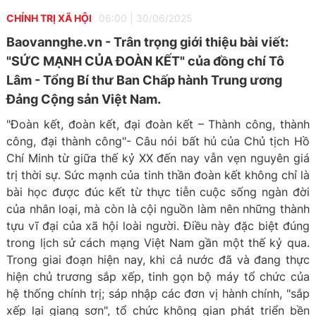
CHÍNH TRỊ XÃ HỘI
06:00
|
30/06/2025
Baovannghe.vn - Trân trọng giới thiệu bài viết:
"SỨC MẠNH CỦA ĐOÀN KẾT" của đồng chí Tô
Lâm - Tổng Bí thư Ban Chấp hành Trung ương
Đảng Cộng sản Việt Nam.
"Đoàn kết, đoàn kết, đại đoàn kết – Thành công, thành
công, đại thành công"- Câu nói bất hủ của Chủ tịch Hồ
Chí Minh từ giữa thế kỷ XX đến nay vẫn vẹn nguyên giá
trị thời sự. Sức mạnh của tinh thần đoàn kết không chỉ là
bài học được đúc kết từ thực tiễn cuộc sống ngàn đời
của nhân loại, mà còn là cội nguồn làm nên những thành
tựu vĩ đại của xã hội loài người. Điều này đặc biệt đúng
trong lịch sử cách mạng Việt Nam gần một thế kỷ qua.
Trong giai đoạn hiện nay, khi cả nước đã và đang thực
hiện chủ trương sắp xếp, tinh gọn bộ máy tổ chức của
hệ thống chính trị; sáp nhập các đơn vị hành chính, "sắp
xếp lại giang sơn", tổ chức không gian phát triển bền