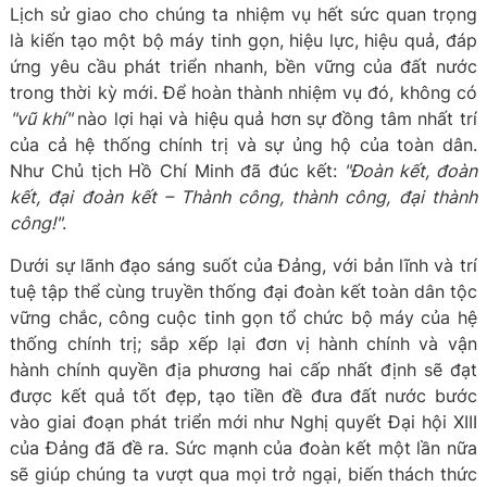
Lịch sử giao cho chúng ta nhiệm vụ hết sức quan trọng
là kiến tạo một bộ máy tinh gọn, hiệu lực, hiệu quả, đáp
ứng yêu cầu phát triển nhanh, bền vững của đất nước
trong thời kỳ mới. Để hoàn thành nhiệm vụ đó, không có
"vũ khí"
nào lợi hại và hiệu quả hơn sự đồng tâm nhất trí
của cả hệ thống chính trị và sự ủng hộ của toàn dân.
Như Chủ tịch Hồ Chí Minh đã đúc kết:
"Đoàn kết, đoàn
kết, đại đoàn kết – Thành công, thành công, đại thành
công!"
.
Dưới sự lãnh đạo sáng suốt của Đảng, với bản lĩnh và trí
tuệ tập thể cùng truyền thống đại đoàn kết toàn dân tộc
vững chắc, công cuộc tinh gọn tổ chức bộ máy của hệ
thống chính trị; sắp xếp lại đơn vị hành chính và vận
hành chính quyền địa phương hai cấp nhất định sẽ đạt
được kết quả tốt đẹp, tạo tiền đề đưa đất nước bước
vào giai đoạn phát triển mới như Nghị quyết Đại hội XIII
của Đảng đã đề ra. Sức mạnh của đoàn kết một lần nữa
sẽ giúp chúng ta vượt qua mọi trở ngại, biến thách thức