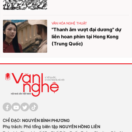
VĂN HÓA NGHỆ THUẬT
"Thanh âm vượt đại dương" dự
liên hoan phim tại Hong Kong
(Trung Quốc)
CHỈ ĐẠO:
NGUYỄN BÌNH PHƯƠNG
Phụ trách: Phó tổng biên tập
NGUYỄN HỒNG LIÊN