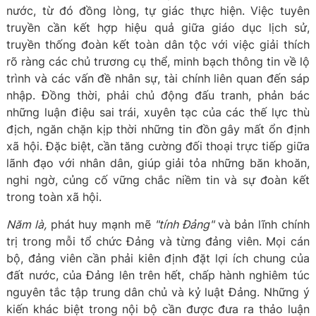
nước, từ đó đồng lòng, tự giác thực hiện. Việc tuyên
truyền cần kết hợp hiệu quả giữa giáo dục lịch sử,
truyền thống đoàn kết toàn dân tộc với việc giải thích
rõ ràng các chủ trương cụ thể, minh bạch thông tin về lộ
trình và các vấn đề nhân sự, tài chính liên quan đến sáp
nhập. Đồng thời, phải chủ động đấu tranh, phản bác
những luận điệu sai trái, xuyên tạc của các thế lực thù
địch, ngăn chặn kịp thời những tin đồn gây mất ổn định
xã hội. Đặc biệt, cần tăng cường đối thoại trực tiếp giữa
lãnh đạo với nhân dân, giúp giải tỏa những băn khoăn,
nghi ngờ, củng cố vững chắc niềm tin và sự đoàn kết
trong toàn xã hội.
Năm là,
phát huy mạnh mẽ
"tính Đảng"
và bản lĩnh chính
trị trong mỗi tổ chức Đảng và từng đảng viên. Mọi cán
bộ, đảng viên cần phải kiên định đặt lợi ích chung của
đất nước, của Đảng lên trên hết, chấp hành nghiêm túc
nguyên tắc tập trung dân chủ và kỷ luật Đảng. Những ý
kiến khác biệt trong nội bộ cần được đưa ra thảo luận