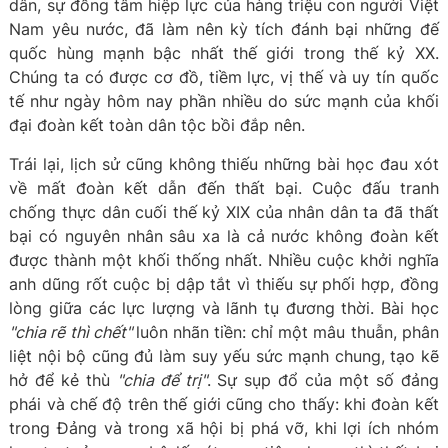
dân, sự đồng tâm hiệp lực của hàng triệu con người Việt
Nam yêu nước, đã làm nên kỳ tích đánh bại những đế
quốc hùng mạnh bậc nhất thế giới trong thế kỷ XX.
Chúng ta có được cơ đồ, tiềm lực, vị thế và uy tín quốc
tế như ngày hôm nay phần nhiều do sức mạnh của khối
đại đoàn kết toàn dân tộc bồi đắp nên.
Trái lại, lịch sử cũng không thiếu những bài học đau xót
về mất đoàn kết dẫn đến thất bại. Cuộc đấu tranh
chống thực dân cuối thế kỷ XIX của nhân dân ta đã thất
bại có nguyên nhân sâu xa là cả nước không đoàn kết
được thành một khối thống nhất. Nhiều cuộc khởi nghĩa
anh dũng rốt cuộc bị dập tắt vì thiếu sự phối hợp, đồng
lòng giữa các lực lượng và lãnh tụ đương thời. Bài học
"chia rẽ thì chết"
luôn nhãn tiền: chỉ một mâu thuẫn, phân
liệt nội bộ cũng đủ làm suy yếu sức mạnh chung, tạo kẽ
hở để kẻ thù
"chia để trị"
. Sự sụp đổ của một số đảng
phái và chế độ trên thế giới cũng cho thấy: khi đoàn kết
trong Đảng và trong xã hội bị phá vỡ, khi lợi ích nhóm