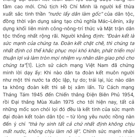
tầm cao mới. Chủ tịch Hồ Chí Minh là người kế thừa
xuất sắc tinh thần
"nước lấy dân làm gốc"
của dân tộc,
đồng thời vận dụng sáng tạo chủ nghĩa Mác–Lênin, xây
dựng khối liên minh công-nông-trí thức và Mặt trận dân
tộc thống nhất rộng rãi. Người khẳng định:
"Đoàn kết là
sức mạnh của chúng ta. Đoàn kết chặt chẽ, thì chúng ta
nhất định có thể khắc phục mọi khó khăn, phát triển mọi
thuận lợi và làm tròn mọi nhiệm vụ nhân dân giao phó cho
chúng ta"
[1]. Lịch sử cách mạng Việt Nam đã chứng
minh lời dạy ấy: Khi nào dân ta đoàn kết muôn người
như một thì nước ta độc lập, tự do; trái lại, lúc nào dân
ta không đoàn kết thì sẽ bị xâm lấn. Từ Cách mạng
Tháng Tám 1945 đến Chiến thắng Điện Biên Phủ 1954,
rồi Đại thắng Mùa Xuân 1975 cho tới hiện nay, tất cả
những mốc son chói lọi đó đều là kết tinh của sức mạnh
đại đoàn kết toàn dân tộc – từ lòng yêu nước nồng nàn
đến ý chí
"thà hy sinh tất cả chứ nhất định không chịu
mất nước, không chịu làm nô lệ"
. Chính sức mạnh nhân