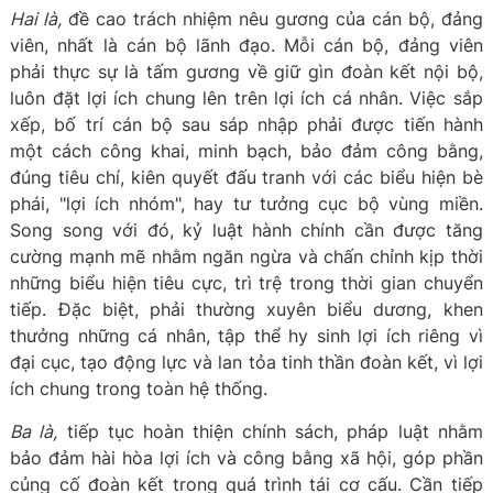
Hai là,
đề cao trách nhiệm nêu gương của cán bộ, đảng
viên, nhất là cán bộ lãnh đạo. Mỗi cán bộ, đảng viên
phải thực sự là tấm gương về giữ gìn đoàn kết nội bộ,
luôn đặt lợi ích chung lên trên lợi ích cá nhân. Việc sắp
xếp, bố trí cán bộ sau sáp nhập phải được tiến hành
một cách công khai, minh bạch, bảo đảm công bằng,
đúng tiêu chí, kiên quyết đấu tranh với các biểu hiện bè
phái, "lợi ích nhóm", hay tư tưởng cục bộ vùng miền.
Song song với đó, kỷ luật hành chính cần được tăng
cường mạnh mẽ nhằm ngăn ngừa và chấn chỉnh kịp thời
những biểu hiện tiêu cực, trì trệ trong thời gian chuyển
tiếp. Đặc biệt, phải thường xuyên biểu dương, khen
thưởng những cá nhân, tập thể hy sinh lợi ích riêng vì
đại cục, tạo động lực và lan tỏa tinh thần đoàn kết, vì lợi
ích chung trong toàn hệ thống.
Ba là,
tiếp tục hoàn thiện chính sách, pháp luật nhằm
bảo đảm hài hòa lợi ích và công bằng xã hội, góp phần
củng cố đoàn kết trong quá trình tái cơ cấu. Cần tiếp