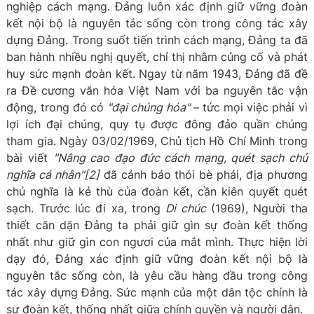
nghiệp cách mạng. Đảng luôn xác định giữ vững đoàn
kết nội bộ là nguyên tắc sống còn trong công tác xây
dựng Đảng. Trong suốt tiến trình cách mạng, Đảng ta đã
ban hành nhiều nghị quyết, chỉ thị nhằm củng cố và phát
huy sức mạnh đoàn kết. Ngay từ năm 1943, Đảng đã đề
ra Đề cương văn hóa Việt Nam với ba nguyên tắc vận
động, trong đó có
"đại chúng hóa"
– tức mọi việc phải vì
lợi ích đại chúng, quy tụ được đông đảo quần chúng
tham gia. Ngày 03/02/1969, Chủ tịch Hồ Chí Minh trong
bài viết
"Nâng cao đạo đức cách mạng, quét sạch chủ
nghĩa cá nhân"[2]
đã cảnh báo thói bè phái, địa phương
chủ nghĩa là kẻ thù của đoàn kết, cần kiên quyết quét
sạch. Trước lúc đi xa, trong
Di chúc
(1969), Người tha
thiết căn dặn Đảng ta phải giữ gìn sự đoàn kết thống
nhất như giữ gìn con ngươi của mắt mình. Thực hiện lời
dạy đó, Đảng xác định giữ vững đoàn kết nội bộ là
nguyên tắc sống còn, là yêu cầu hàng đầu trong công
tác xây dựng Đảng. Sức mạnh của một dân tộc chính là
sự đoàn kết, thống nhất giữa chính quyền và người dân.