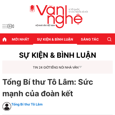
MỚI NHẤT
SỰ KIỆN & BÌNH LUẬN
SÁNG TÁC
DIỄN
SỰ KIỆN & BÌNH LUẬN
TIN 24 GIỜ
TIẾNG NÓI NHÀ VĂN
Tổng Bí thư Tô Lâm: Sức
mạnh của đoàn kết
Tổng Bí thư Tô Lâm