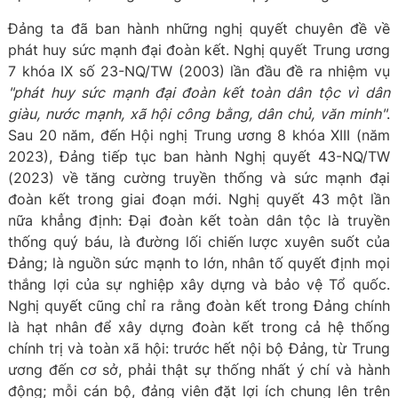
Đảng ta đã ban hành những nghị quyết chuyên đề về
phát huy sức mạnh đại đoàn kết. Nghị quyết Trung ương
7 khóa IX số 23-NQ/TW (2003) lần đầu đề ra nhiệm vụ
"phát huy sức mạnh đại đoàn kết toàn dân tộc vì dân
giàu, nước mạnh, xã hội công bằng, dân chủ, văn minh"
.
Sau 20 năm, đến Hội nghị Trung ương 8 khóa XIII (năm
2023), Đảng tiếp tục ban hành Nghị quyết 43-NQ/TW
(2023) về tăng cường truyền thống và sức mạnh đại
đoàn kết trong giai đoạn mới. Nghị quyết 43 một lần
nữa khẳng định: Đại đoàn kết toàn dân tộc là truyền
thống quý báu, là đường lối chiến lược xuyên suốt của
Đảng; là nguồn sức mạnh to lớn, nhân tố quyết định mọi
thắng lợi của sự nghiệp xây dựng và bảo vệ Tổ quốc.
Nghị quyết cũng chỉ ra rằng đoàn kết trong Đảng chính
là hạt nhân để xây dựng đoàn kết trong cả hệ thống
chính trị và toàn xã hội: trước hết nội bộ Đảng, từ Trung
ương đến cơ sở, phải thật sự thống nhất ý chí và hành
động; mỗi cán bộ, đảng viên đặt lợi ích chung lên trên