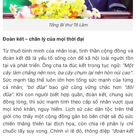
Tổng Bí thư Tô Lâm
Đoàn kết – chân lý của mọi thời đại
Từ thuở bình minh của nhân loại, tinh thần cộng đồng và
đoàn kết đã là yếu tố sống còn để xã hội loài người tồn
tại và phát triển. Ông cha ta đúc kết trong tục ngữ:
"Một
cây làm chẳng nên non, ba cây chụm lại nên hòn núi cao"
.
Sức mạnh tập thể luôn lớn hơn tổng sức mạnh của từng
cá nhân;
"bó đũa"
bao giờ cũng vững chắc hơn
"đôi
đũa"
. Khi con người biết hợp quần, đoàn kết, chung sức
đồng lòng, thì sức mạnh tính theo cấp số nhân vượt qua
mọi khó khăn, nguy hiểm. Lịch sử các dân tộc trên thế
giới cho thấy một cộng đồng gắn bó bền chặt sẽ đủ sức
chiến thắng thiên tai địch họa, còn chia rẽ phân ly chỉ
chuốc lấy suy vong. Chính vì lẽ đó, thông điệp
"đoàn kết