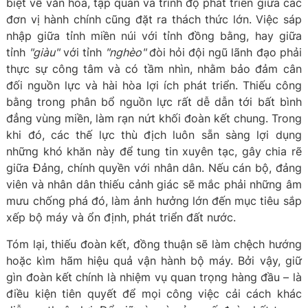
biệt về văn hóa, tập quán và trình độ phát triển giữa các
đơn vị hành chính cũng đặt ra thách thức lớn. Việc sáp
nhập giữa tỉnh miền núi với tỉnh đồng bằng, hay giữa
tỉnh
"giàu"
với tỉnh
"nghèo"
đòi hỏi đội ngũ lãnh đạo phải
thực sự công tâm và có tầm nhìn, nhằm bảo đảm cân
đối nguồn lực và hài hòa lợi ích phát triển. Thiếu công
bằng trong phân bổ nguồn lực rất dễ dẫn tới bất bình
đẳng vùng miền, làm rạn nứt khối đoàn kết chung. Trong
khi đó, các thế lực thù địch luôn sẵn sàng lợi dụng
những khó khăn này để tung tin xuyên tạc, gây chia rẽ
giữa Đảng, chính quyền với nhân dân. Nếu cán bộ, đảng
viên và nhân dân thiếu cảnh giác sẽ mắc phải những âm
mưu chống phá đó, làm ảnh hưởng lớn đến mục tiêu sắp
xếp bộ máy và ổn định, phát triển đất nước.
Tóm lại, thiếu đoàn kết, đồng thuận sẽ làm chệch hướng
hoặc kìm hãm hiệu quả vận hành bộ máy. Bởi vậy, giữ
gìn đoàn kết chính là nhiệm vụ quan trọng hàng đầu – là
điều kiện tiên quyết để mọi công việc cải cách khác