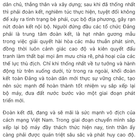
dân chủ, thẳng thắn và xây dựng; sau khi đã thống nhất
thì phải đoàn kết, nghiêm túc thực hiện, tuyệt đối không
để xảy ra tình trạng bè phái, cục bộ địa phương, gây rạn
nứt đoàn kết nội bộ. Người đứng đầu các tổ chức Đảng
phải là trung tâm đoàn kết, là hạt nhân gương mẫu
trong việc giải quyết hài hòa các mâu thuẫn phát sinh,
đồng thời luôn cảnh giác cao độ và kiên quyết đấu
tranh làm thất bại mọi âm mưu chia rẽ, phá hoại của các
thế lực thù địch. Chỉ khi thống nhất về tư tưởng và hành
động từ trên xuống dưới, từ trong ra ngoài, khối đoàn
kết toàn Đảng và toàn dân mới thực sự vững chắc, tạo
nên sức mạnh để hoàn thành tốt nhiệm vụ sắp xếp lại
bộ máy, đưa đất nước bước vào một giai đoạn phát
triển mới.
Đoàn kết đã, đang và sẽ mãi là sức mạnh vô địch của
cách mạng Việt Nam. Trong giai đoạn chuyển mình sắp
xếp lại bộ máy đầy thách thức hiện nay, tinh thần ấy
càng phải được quán triệt sâu sắc và phát huy cao độ.