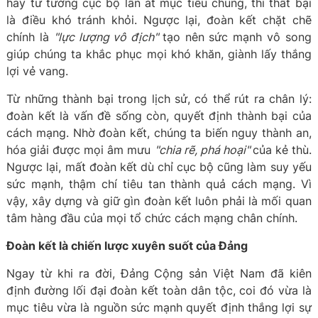
hay tư tưởng cục bộ lấn át mục tiêu chung, thì thất bại
là điều khó tránh khỏi. Ngược lại, đoàn kết chặt chẽ
chính là
"lực lượng vô địch"
tạo nên sức mạnh vô song
giúp chúng ta khắc phục mọi khó khăn, giành lấy thắng
lợi vẻ vang.
Từ những thành bại trong lịch sử, có thể rút ra chân lý:
đoàn kết là vấn đề sống còn, quyết định thành bại của
cách mạng. Nhờ đoàn kết, chúng ta biến nguy thành an,
hóa giải được mọi âm mưu
"chia rẽ, phá hoại"
của kẻ thù.
Ngược lại, mất đoàn kết dù chỉ cục bộ cũng làm suy yếu
sức mạnh, thậm chí tiêu tan thành quả cách mạng. Vì
vậy, xây dựng và giữ gìn đoàn kết luôn phải là mối quan
tâm hàng đầu của mọi tổ chức cách mạng chân chính.
Đoàn kết là chiến lược xuyên suốt của Đảng
Ngay từ khi ra đời, Đảng Cộng sản Việt Nam đã kiên
định đường lối đại đoàn kết toàn dân tộc, coi đó vừa là
mục tiêu vừa là nguồn sức mạnh quyết định thắng lợi sự