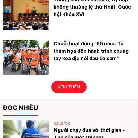
không thường lệ thứ Nhất, Quốc
hội Khóa XVI
Chuỗi hoạt động "65 năm: Từ
thảm họa đến hành trình chung
tay xoa dịu nỗi đau da cam"
XEM THÊM
ĐỌC NHIỀU
SÁNG TÁC
Người chạy đua với thời gian -
Thơ của một shipper