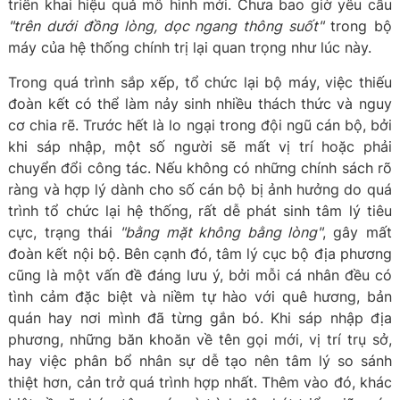
triển khai hiệu quả mô hình mới. Chưa bao giờ yêu cầu
"trên dưới đồng lòng, dọc ngang thông suốt"
trong bộ
máy của hệ thống chính trị lại quan trọng như lúc này.
Trong quá trình sắp xếp, tổ chức lại bộ máy, việc thiếu
đoàn kết có thể làm nảy sinh nhiều thách thức và nguy
cơ chia rẽ. Trước hết là lo ngại trong đội ngũ cán bộ, bởi
khi sáp nhập, một số người sẽ mất vị trí hoặc phải
chuyển đổi công tác. Nếu không có những chính sách rõ
ràng và hợp lý dành cho số cán bộ bị ảnh hưởng do quá
trình tổ chức lại hệ thống, rất dễ phát sinh tâm lý tiêu
cực, trạng thái
"bằng mặt không bằng lòng"
, gây mất
đoàn kết nội bộ. Bên cạnh đó, tâm lý cục bộ địa phương
cũng là một vấn đề đáng lưu ý, bởi mỗi cá nhân đều có
tình cảm đặc biệt và niềm tự hào với quê hương, bản
quán hay nơi mình đã từng gắn bó. Khi sáp nhập địa
phương, những băn khoăn về tên gọi mới, vị trí trụ sở,
hay việc phân bổ nhân sự dễ tạo nên tâm lý so sánh
thiệt hơn, cản trở quá trình hợp nhất. Thêm vào đó, khác