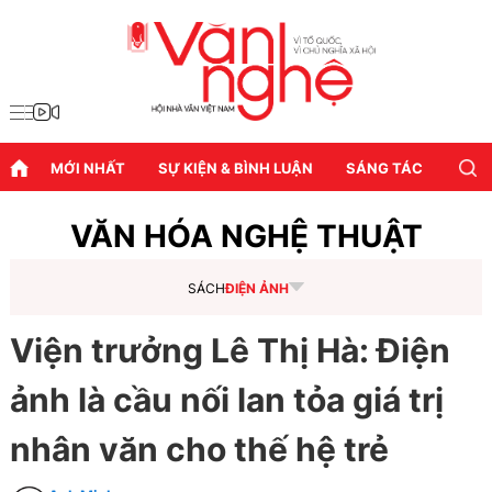
MỚI NHẤT
SỰ KIỆN & BÌNH LUẬN
SÁNG TÁC
DIỄN
VĂN HÓA NGHỆ THUẬT
SÁCH
ĐIỆN ẢNH
Viện trưởng Lê Thị Hà: Điện
ảnh là cầu nối lan tỏa giá trị
nhân văn cho thế hệ trẻ