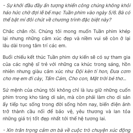
- Sự khởi đầu đầy ấn tượng khiến công chúng không khỏi
háo hức chờ đợi lễ bế mạc Tuần phim vào ngày 5/6. Bà có
thể bật mí đôi chút về chương trình đặc biệt này?
Chắc chắn rồi. Chúng tôi mong muốn Tuần phim khép
lại nhưng những cảm xúc đẹp và niềm vui sẽ còn ở lại
lâu dài trong tâm trí các em.
Buổi chiếu kết thúc Tuần phim dự kiến sẽ có sự tham gia
của các nghệ sĩ trẻ với những ca khúc trong sáng, hồn
nhiên nhưng giàu cảm xúc như
Đội kèn tí hon
,
Đưa cơm
cho mẹ em đi cày
,
Tấm Cám
,
Cho con
,
Mặt trời bé thơ
...
Sứ mệnh của chúng tôi không chỉ là lưu giữ những cuốn
phim trong kho tàng di sản, mà còn phải làm cho di sản
ấy tiếp tục sống trong đời sống hôm nay, biến điện ảnh
trở thành cầu nối để bảo vệ, yêu thương và lan tỏa
những giá trị tốt đẹp nhất tới thế hệ tương lai.
- Xin trân trọng cảm ơn bà về cuộc trò chuyện xúc động