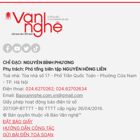
CHỈ ĐẠO:
NGUYỄN BÌNH PHƯƠNG
Phụ trách: Phó tổng biên tập
NGUYỄN HỒNG LIÊN
Toà nhà: Tòa nhà số 17 - Phố Trần Quốc Toản - Phường Cửa Nam
- TP. Hà Nội
Điện thoại:
024.6270262; 024.62702634
Email:
Baovannghe.com.vn@gmail.com
Giấy phép hoạt động báo điện tử số
207/GP-BTTTT - Bộ TTTT cấp ngày 26/04/2016.
© Bản quyền thuộc về Báo Văn nghệ™
ĐẶT BÁO GIẤY
HƯỚNG DẪN CÔNG TÁC
GỬI BÀI ĐẾN TOÀ SOẠN