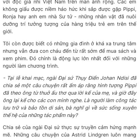
với độc giả nhí Việt Nam trên màn ảnh rộng. Các em
không giấu được niềm háo hức khi sắp được gặp Pippi,
Ronja hay anh em nhà Sư tử - những nhân vật đã nuôi
dưỡng trí tưởng tượng của hàng triệu trẻ em trên thế
giới.
Tôi còn được biết có những gia đình ở khá xa trung tâm
nhưng vẫn đưa con cháu đến từ rất sớm để mua sách và
xem phim. Đó chính là động lực lớn nhất đối với những
người làm chương trình.
- Tại lễ khai mạc, ngài Đại sứ Thụy Điển Johan Ndisi đã
chia sẻ một câu chuyện rất ấm áp rằng hình tượng Pippi
đã theo ông từ thuở ấu thơ qua lời kể của mẹ, và giờ đây
ông lại kể cho các con mình nghe. Là người làm công tác
lưu trữ và bảo tồn di sản, bà nghĩ gì về sức sống xuyên
thế hệ của những tác phẩm này?
Chia sẻ của ngài Đại sứ thực sự truyền cảm hứng mạnh
mẽ. Những câu chuyện của Astrid Lindgren luôn mang