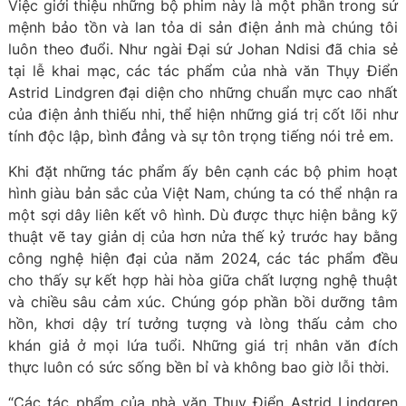
Việc giới thiệu những bộ phim này là một phần trong sứ
mệnh bảo tồn và lan tỏa di sản điện ảnh mà chúng tôi
luôn theo đuổi. Như ngài Đại sứ Johan Ndisi đã chia sẻ
tại lễ khai mạc, các tác phẩm của nhà văn Thụy Điển
Astrid Lindgren đại diện cho những chuẩn mực cao nhất
của điện ảnh thiếu nhi, thể hiện những giá trị cốt lõi như
tính độc lập, bình đẳng và sự tôn trọng tiếng nói trẻ em.
Khi đặt những tác phẩm ấy bên cạnh các bộ phim hoạt
hình giàu bản sắc của Việt Nam, chúng ta có thể nhận ra
một sợi dây liên kết vô hình. Dù được thực hiện bằng kỹ
thuật vẽ tay giản dị của hơn nửa thế kỷ trước hay bằng
công nghệ hiện đại của năm 2024, các tác phẩm đều
cho thấy sự kết hợp hài hòa giữa chất lượng nghệ thuật
và chiều sâu cảm xúc. Chúng góp phần bồi dưỡng tâm
hồn, khơi dậy trí tưởng tượng và lòng thấu cảm cho
khán giả ở mọi lứa tuổi. Những giá trị nhân văn đích
thực luôn có sức sống bền bỉ và không bao giờ lỗi thời.
“Các tác phẩm của nhà văn Thụy Điển Astrid Lindgren