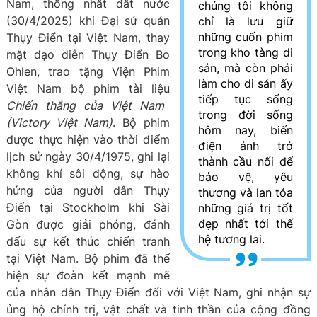
Nam, thống nhất đất nước
chúng tôi không
(30/4/2025) khi Đại sứ quán
chỉ là lưu giữ
những cuốn phim
Thụy Điển tại Việt Nam, thay
trong kho tàng di
mặt đạo diễn Thụy Điển Bo
sản, mà còn phải
Ohlen, trao tặng Viện Phim
làm cho di sản ấy
Việt Nam bộ phim tài liệu
tiếp tục sống
Chiến thắng của Việt Nam
trong đời sống
(Victory Việt Nam)
. Bộ phim
hôm nay, biến
được thực hiện vào thời điểm
điện ảnh trở
lịch sử ngày 30/4/1975, ghi lại
thành cầu nối để
không khí sôi động, sự hào
bảo vệ, yêu
hứng của người dân Thụy
thương và lan tỏa
Điển tại Stockholm khi Sài
những giá trị tốt
đẹp nhất tới thế
Gòn được giải phóng, đánh
hệ tương lai.
dấu sự kết thúc chiến tranh
tại Việt Nam. Bộ phim đã thể
hiện sự đoàn kết mạnh mẽ
của nhân dân Thụy Điển đối với Việt Nam, ghi nhận sự
ủng hộ chính trị, vật chất và tinh thần của cộng đồng