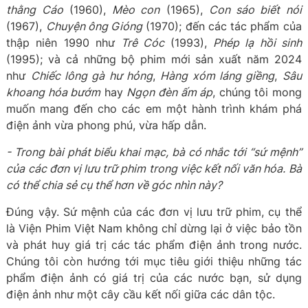
thằng Cáo
(1960),
Mèo con
(1965),
Con sáo biết nói
(1967),
Chuyện ông Gióng
(1970); đến các tác phẩm của
thập niên 1990 như
Trê Cóc
(1993),
Phép lạ hồi sinh
(1995); và cả những bộ phim mới sản xuất năm 2024
như
Chiếc lông gà hư hỏng
,
Hàng xóm láng giềng
,
Sâu
khoang hóa bướm
hay
Ngọn đèn ấm áp
, chúng tôi mong
muốn mang đến cho các em một hành trình khám phá
điện ảnh vừa phong phú, vừa hấp dẫn.
- Trong bài phát biểu khai mạc, bà có nhắc tới “sứ mệnh”
của các đơn vị lưu trữ phim trong việc kết nối văn hóa. Bà
có thể chia sẻ cụ thể hơn về góc nhìn này?
Đúng vậy. Sứ mệnh của các đơn vị lưu trữ phim, cụ thể
là Viện Phim Việt Nam không chỉ dừng lại ở việc bảo tồn
và phát huy giá trị các tác phẩm điện ảnh trong nước.
Chúng tôi còn hướng tới mục tiêu giới thiệu những tác
phẩm điện ảnh có giá trị của các nước bạn, sử dụng
điện ảnh như một cây cầu kết nối giữa các dân tộc.