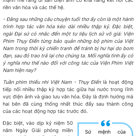
mạnh mẽ rằng di sản điện ảnh có khả năng kết nối các
nền văn hóa và các thế hệ.
- Đằng sau những câu chuyện tuổi thơ ấy còn là một hành
trình hợp tác văn hóa kéo dài nhiều thập kỷ. Đặc biệt,
ngài Đại sứ có nhắc đến một tư liệu lịch sử vô giá: Viện
Phim Thụy Điển từng bảo quản những bộ phim của Việt
Nam trong thời kỳ chiến tranh để tránh bị hư hại do bom
đạn, sau đó trao trả lại cho chúng ta. Mối nghĩa tình ấy có
ý nghĩa như thế nào đối với công tác của Viện Phim Việt
Nam hiện nay?
Tuần phim thiếu nhi Việt Nam - Thụy Điển
là hoạt động
tiếp nối nhiều thập kỷ hợp tác giữa hai nước trong lĩnh
vực điện ảnh và giao lưu văn hóa. Đây là định hướng mà
hai bên đã cùng thống nhất thúc đẩy sau thành công
của các hoạt động hợp tác trước đó.
Đặc biệt, vào dịp kỷ niệm 50
năm Ngày Giải phóng miền
Sứ mệnh của