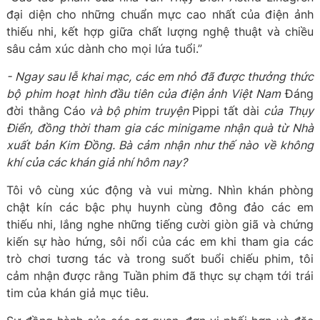
đại diện cho những chuẩn mực cao nhất của điện ảnh
thiếu nhi, kết hợp giữa chất lượng nghệ thuật và chiều
sâu cảm xúc dành cho mọi lứa tuổi.”
- Ngay sau lễ khai mạc, các em nhỏ đã được thưởng thức
bộ phim hoạt hình đầu tiên của điện ảnh Việt Nam
Đáng
đời thằng Cáo
và bộ phim truyện
Pippi tất dài
của Thụy
Điển, đồng thời tham gia các minigame nhận quà từ Nhà
xuất bản Kim Đồng. Bà cảm nhận như thế nào về không
khí của các khán giả nhí hôm nay?
Tôi vô cùng xúc động và vui mừng. Nhìn khán phòng
chật kín các bậc phụ huynh cùng đông đảo các em
thiếu nhi, lắng nghe những tiếng cười giòn giã và chứng
kiến sự hào hứng, sôi nổi của các em khi tham gia các
trò chơi tương tác và trong suốt buổi chiếu phim, tôi
cảm nhận được rằng Tuần phim đã thực sự chạm tới trái
tim của khán giả mục tiêu.