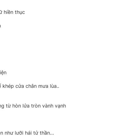
 hiền thục
m
iện
ể khép cửa chắn mưa lùa..
g từ hòn lửa tròn vành vạnh
n như lưỡi hái tử thần…