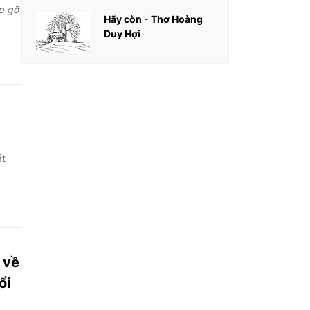
p gỡ
Hãy còn - Thơ Hoàng
Duy Hợi
át
 về
ổi