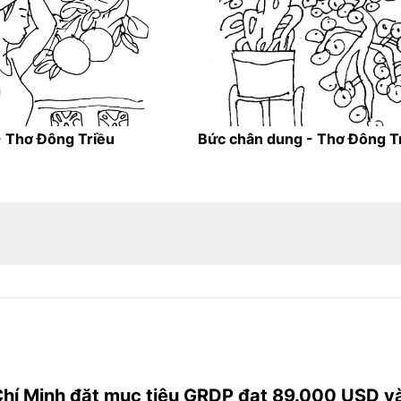
- Thơ Đông Triều
Bức chân dung - Thơ Đông T
hí Minh đặt mục tiêu GRDP đạt 89.000 USD v