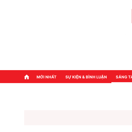
MỚI NHẤT
SỰ KIỆN & BÌNH LUẬN
SÁNG T