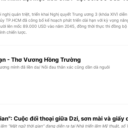
 nghị quán triệt, triển khai Nghị quyết Trung ương 3 (khóa XIV) diễn
ủy TP.HCM đã công bố kế hoạch phát triển dài hạn với kỳ vọng nân
ười lên mốc 89.000 USD vào năm 2045, đồng thời thực thi đồng bộ
nh chiến lược.
bạn - Thơ Vương Hồng Trường
ương mình đã liền da/ Nỗi đau thân xác cũng dần dà nguôi
ian": Cuộc đối thoại giữa Dzi, sơn mài và giấy 
lãm "Mật ngữ thời gian" đang diễn ra tại Nhà triển lãm Mỹ thuật, số 