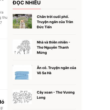
ĐỌC NHIỀU
 ra
Chân trời cuối phố.
g thu
Truyện ngắn của Trần
 7
Đức Tiến
Nhà và thiên nhiên -
Thơ Nguyễn Thanh
Mừng
Ăn cỏ. Truyện ngắn của
Võ Sa Hà
Cây xoan - Thơ Vương
Long
dó
16