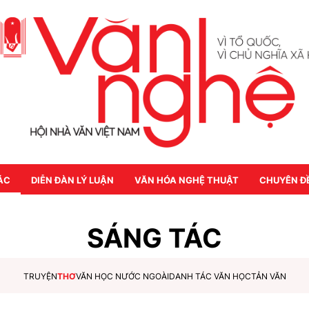
ÁC
DIỄN ĐÀN LÝ LUẬN
VĂN HÓA NGHỆ THUẬT
CHUYÊN Đ
SÁNG TÁC
TRUYỆN
THƠ
VĂN HỌC NƯỚC NGOÀI
DANH TÁC VĂN HỌC
TẢN VĂN