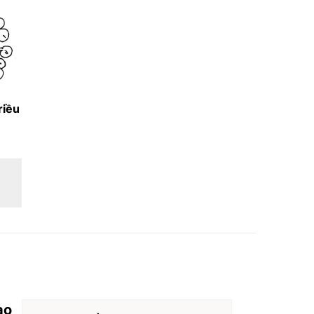
riều
ào