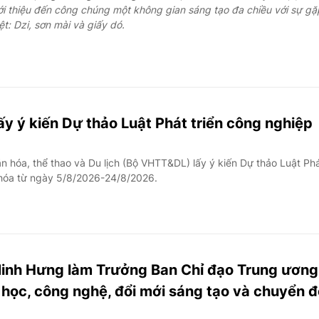
ới thiệu đến công chúng một không gian sáng tạo đa chiều với sự gặ
ệt: Dzi, sơn mài và giấy dó.
y ý kiến Dự thảo Luật Phát triển công nghiệp
 hóa, thể thao và Du lịch (Bộ VHTT&DL) lấy ý kiến Dự thảo Luật Ph
 hóa từ ngày 5/8/2026-24/8/2026.
inh Hưng làm Trưởng Ban Chỉ đạo Trung ương
 học, công nghệ, đổi mới sáng tạo và chuyển đ