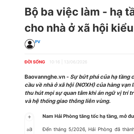
Bộ ba việc làm - hạ t
cho nhà ở xã hội kiể
PV
ĐỜI SỐNG
10:16
|
13/06/2026
Baovannghe.vn -
Sự bứt phá của hạ tầng 
cầu về nhà ở xã hội (NƠXH) của hàng vạn 
thu hút mọi sự quan tâm khi án ngữ vị trí t
và hệ thống giao thông liên vùng
.
Nam Hải Phòng tăng tốc hạ tầng, mở đ
a
Đến tháng 5/2026, Hải Phòng đã thành
a