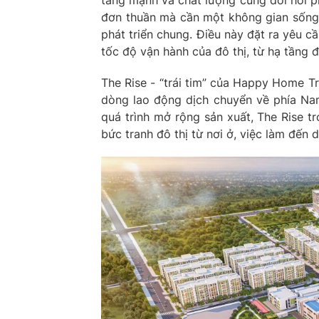
tăng mạnh và chất lượng cũng đòi hỏi p
đơn thuần mà cần một không gian sống 
phát triển chung. Điều này đặt ra yêu c
tốc độ vận hành của đô thị, từ hạ tầng đ
The Rise - “trái tim” của Happy Home Tr
dòng lao động dịch chuyển về phía Na
quá trình mở rộng sản xuất, The Rise t
bức tranh đô thị từ nơi ở, việc làm đến d