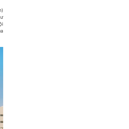
m)
cư
ội
ủa