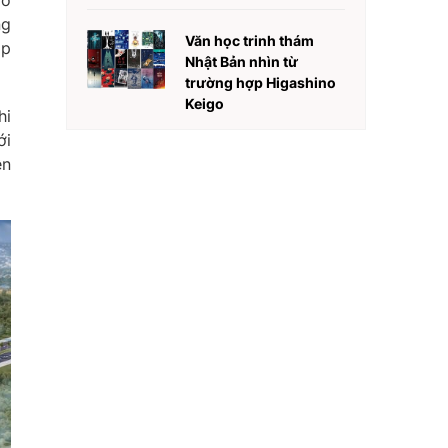
 ở
ng
Văn học trinh thám
ịp
Nhật Bản nhìn từ
trường hợp Higashino
Keigo
hi
ới
ện