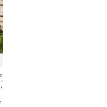
úp
nh
ày
2,