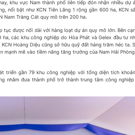
nay, khu vực Nam thành phố liên tiếp đón nhận nhiều dự 
ng, nổi bật như KCN Tiên Lãng 1 rộng gần 600 ha, KCN s
CN Nam Tràng Cát quy mô trên 200 ha.
 tục được nối dài với hàng loạt dự án quy mô lớn. Bên cạ
 ha, các khu công nghiệp do Hòa Phát và Gelex đầu tư n
 KCN Hoàng Diệu cũng sở hữu quỹ đất hàng trăm héc ta. 
tin mạnh mẽ vào tiềm năng tăng trưởng của Nam Hải Phòng
át triển gần 79 khu công nghiệp với tổng diện tích khoả
àng nhằm đưa thành phố trở thành trung tâm công nghiệp