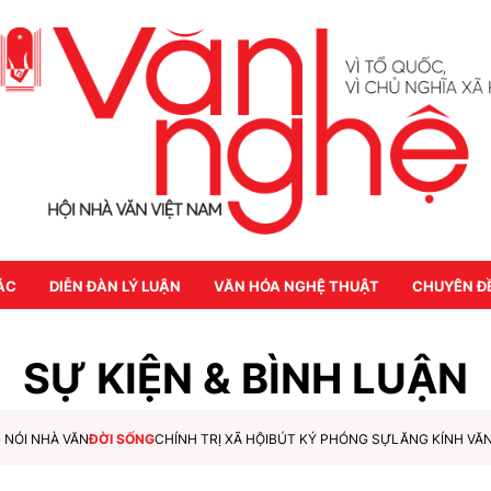
ÁC
DIỄN ĐÀN LÝ LUẬN
VĂN HÓA NGHỆ THUẬT
CHUYÊN Đ
SỰ KIỆN & BÌNH LUẬN
 NÓI NHÀ VĂN
ĐỜI SỐNG
CHÍNH TRỊ XÃ HỘI
BÚT KÝ PHÓNG SỰ
LĂNG KÍNH VĂ