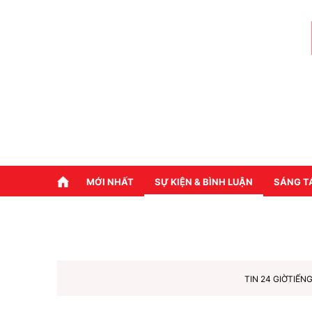
MỚI NHẤT
SỰ KIỆN & BÌNH LUẬN
SÁNG T
TIN 24 GIỜ
TIẾNG