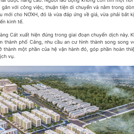
hải được nâng cao. Người lao động không còn tìm một nơi
gắn với công việc, thuận tiện di chuyển và nằm trong dò
ầu mới cho NƠXH, đó là vừa đáp ứng về giá, vừa phải bắt k
ến kinh tế.
àng Cát xuất hiện đúng trong giai đoạn chuyển dịch này. K
m thành phố Cảng, nhu cầu an cư hình thành song song v
rở thành một phần của hệ vận hành đó, góp phần hoàn thi
ịch vụ.