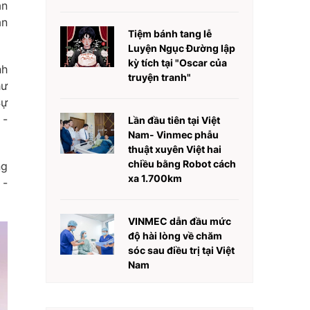
án
ân
Tiệm bánh tang lễ
Luyện Ngục Đường lập
kỳ tích tại "Oscar của
nh
truyện tranh"
hư
Sự
 -
Lần đầu tiên tại Việt
Nam- Vinmec phẫu
thuật xuyên Việt hai
chiều bằng Robot cách
ng
xa 1.700km
 -
VINMEC dẫn đầu mức
độ hài lòng về chăm
sóc sau điều trị tại Việt
Nam