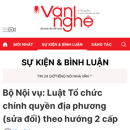
MỚI NHẤT
SỰ KIỆN & BÌNH LUẬN
SÁNG TÁC
DIỄN
SỰ KIỆN & BÌNH LUẬN
TIN 24 GIỜ
TIẾNG NÓI NHÀ VĂN
Bộ Nội vụ: Luật Tổ chức
chính quyền địa phương
(sửa đổi) theo hướng 2 cấp