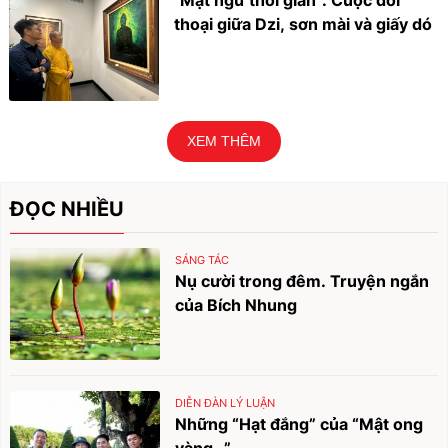
"Mật ngữ thời gian": Cuộc đối
thoại giữa Dzi, sơn mài và giấy dó
XEM THÊM
ĐỌC NHIỀU
SÁNG TÁC
Nụ cười trong đêm. Truyện ngắn
của Bích Nhung
DIỄN ĐÀN LÝ LUẬN
Những “Hạt đắng” của “Mật ong