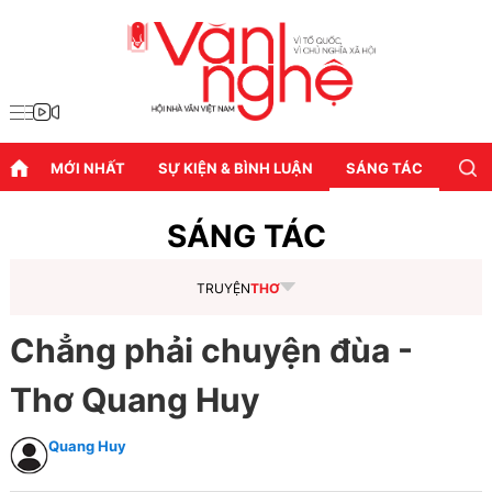
MỚI NHẤT
SỰ KIỆN & BÌNH LUẬN
SÁNG TÁC
DIỄN
SÁNG TÁC
TRUYỆN
THƠ
Chẳng phải chuyện đùa -
Thơ Quang Huy
Quang Huy