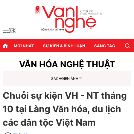
MỚI NHẤT
SỰ KIỆN & BÌNH LUẬN
SÁNG TÁC
DIỄN
VĂN HÓA NGHỆ THUẬT
SÁCH
ĐIỆN ẢNH
Chuỗi sự kiện VH - NT tháng
10 tại Làng Văn hóa, du lịch
các dân tộc Việt Nam