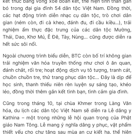
kết thúc bằng vòng xòe đoàn kết, thể hiện tinh thần gắn
bó trong đại gia đình 54 dân tộc Việt Nam. Đồng thời,
các hạt động trình diễn nhạc cụ dân tộc, trò chơi dân
gian (ném còn, đi cà kheo, đánh đu, đi cầu kiều...), trải
nghiệm ẩm thực đặc trưng của các dân tộc Mường,
Thái, Dao, Khơ Mú, Ê Đê, Tày, Nùng… cũng được diễn ra
hết sức sôi nổi.
Ngoài chương trình biểu diễn, BTC còn bố trí không gian
trải nghiệm văn hóa truyền thống như chơi ô ăn quan,
đánh chắt, rối tre; hoạt động dịch vụ tô tượng, tranh cát,
chuồn chuồn tre, thử trang phục dân tộc… Đây là dịp để
học sinh, thanh thiếu niên rèn luyện sự sáng tạo, khéo
léo, đồng thời thêm gắn kết tình bạn, tình cảm gia đình.
Cũng trong tháng 10, tại chùa Khmer trong Làng Văn
hóa, du lịch các dân tộc Việt Nam sẽ diễn ra Lễ dâng y
Kathina – một trong những lễ hội quan trọng của Phật
giáo Nam Tông. Lễ mang ý nghĩa dâng y phục, vật phẩm
thiết yếu cho chư tăng sau mùa an cư kiết hạ, thể hiện