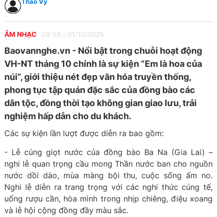
Thảo Vy
ÂM NHẠC
09:59
|
01/10/2025
Baovannghe.vn - Nổi bật trong chuỗi hoạt động
VH-NT tháng 10 chính là sự kiện “Em là hoa của
núi”, giới thiệu nét đẹp văn hóa truyền thống,
phong tục tập quán đặc sắc của đồng bào các
dân tộc, đồng thời tạo không gian giao lưu, trải
nghiệm hấp dẫn cho du khách.
Các sự kiện lần lượt được diễn ra bao gồm:
- Lễ cúng giọt nước của đồng bào Ba Na (Gia Lai) –
nghi lễ quan trọng cầu mong Thần nước ban cho nguồn
nước dồi dào, mùa màng bội thu, cuộc sống ấm no.
Nghi lễ diễn ra trang trọng với các nghi thức cúng tế,
uống rượu cần, hòa mình trong nhịp chiêng, điệu xoang
và lễ hội cộng đồng đầy màu sắc.