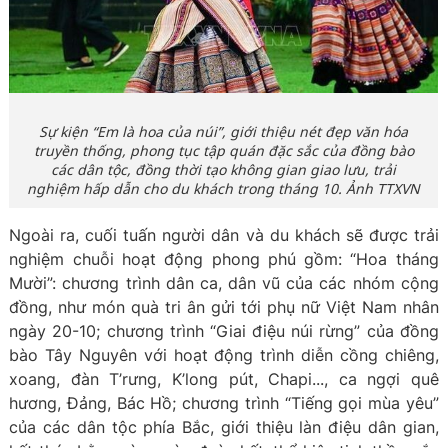
Sự kiện “Em là hoa của núi”, giới thiệu nét đẹp văn hóa
truyền thống, phong tục tập quán đặc sắc của đồng bào
các dân tộc, đồng thời tạo không gian giao lưu, trải
nghiệm hấp dẫn cho du khách trong tháng 10. Ảnh TTXVN
Ngoài ra, cuối tuấn người dân và du khách sẽ được trải
nghiệm chuỗi hoạt động phong phú gồm: “Hoa tháng
Mười”: chương trình dân ca, dân vũ của các nhóm cộng
đồng, như món quà tri ân gửi tới phụ nữ Việt Nam nhân
ngày 20-10; chương trình “Giai điệu núi rừng” của đồng
bào Tây Nguyên với hoạt động trình diễn cồng chiêng,
xoang, đàn T’rưng, K’long pút, Chapi..., ca ngợi quê
hương, Đảng, Bác Hồ; chương trình “Tiếng gọi mùa yêu”
của các dân tộc phía Bắc, giới thiệu làn điệu dân gian,