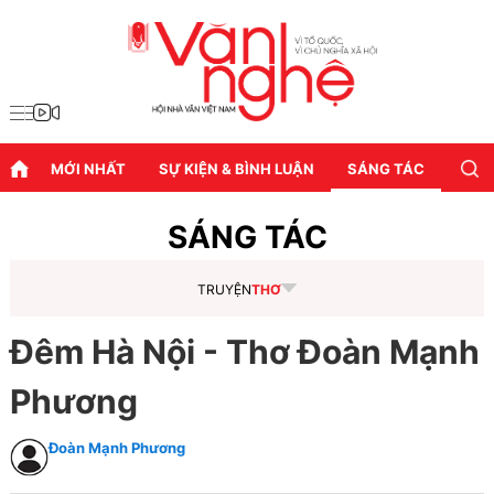
MỚI NHẤT
SỰ KIỆN & BÌNH LUẬN
SÁNG TÁC
DIỄN
SÁNG TÁC
TRUYỆN
THƠ
Đêm Hà Nội - Thơ Đoàn Mạnh
Phương
Đoàn Mạnh Phương