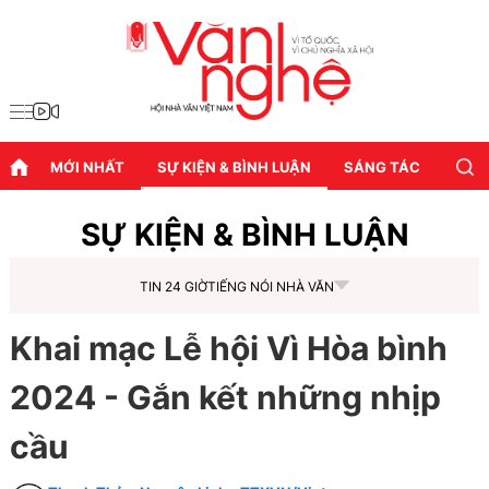
MỚI NHẤT
SỰ KIỆN & BÌNH LUẬN
SÁNG TÁC
DIỄN
SỰ KIỆN & BÌNH LUẬN
TIN 24 GIỜ
TIẾNG NÓI NHÀ VĂN
Khai mạc Lễ hội Vì Hòa bình
2024 - Gắn kết những nhịp
cầu