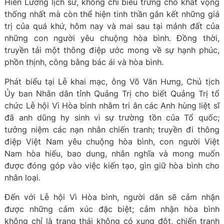
Hiền Lương lịch sử, không chỉ biểu trưng cho khát vọng
thống nhất mà còn thể hiện tinh thần gắn kết những giá
trị của quá khứ, hôm nay và mai sau tại mảnh đất của
những con người yêu chuộng hòa bình. Đồng thời,
truyền tải một thông điệp ước mong về sự hạnh phúc,
phồn thịnh, công bằng bác ái và hòa bình.
Phát biểu tại Lễ khai mạc, ông Võ Văn Hưng, Chủ tịch
Ủy ban Nhân dân tỉnh Quảng Trị cho biết Quảng Trị tổ
chức Lễ hội Vì Hòa bình nhằm tri ân các Anh hùng liệt sĩ
đã anh dũng hy sinh vì sự trường tồn của Tổ quốc;
tưởng niệm các nạn nhân chiến tranh; truyền đi thông
điệp Việt Nam yêu chuộng hòa bình, con người Việt
Nam hòa hiếu, bao dung, nhân nghĩa và mong muốn
được đóng góp vào việc kiến tạo, gìn giữ hòa bình cho
nhân loại.
Đến với Lễ hội Vì Hòa bình, người dân sẽ cảm nhận
được những cảm xúc đặc biệt; cảm nhận hòa bình
không chỉ là trạng thái không có xung đột, chiến tranh