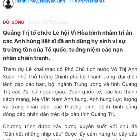
Thanh Thủy, Nguyên Linh - TTXVN/Vietnam+
ĐỜI SỐNG
06:04
|
07/07/2024
Quảng Trị tổ chức Lễ hội Vì Hòa bình nhằm tri ân
các Anh hùng liệt sĩ đã anh dũng hy sinh vì sự
trường tồn của Tổ quốc; tưởng niệm các nạn
nhân chiến tranh.
Tham dự Lễ khai mạc có Phó Chủ tịch nước Võ Thị Ánh
Xuân; Phó Thủ tướng Chính phủ Lê Thành Long; đại diện
lãnh đạo các ban, bộ, ngành Trung ương và tỉnh Quảng
Trị; các đại sứ ngoại giao, đoàn quốc tế; các lão thành
cách mạng, Mẹ Việt Nam Anh hùng, Anh hùng Lực lượng
vũ trang nhân dân, các thương binh, bệnh binh cùng
đông đảo nhân dân trên địa bàn tỉnh Quảng Trị.
Chương trình được xây dựng xuyên suốt với chủ đề
“Gắn kết những nhịp cầu” được lấy cảm hứng từ cây cầu