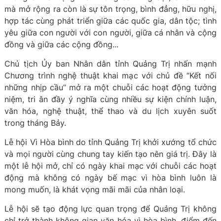
mà mở rộng ra còn là sự tôn trọng, bình đẳng, hữu nghị,
hợp tác cùng phát triển giữa các quốc gia, dân tộc; tình
yêu giữa con người với con người, giữa cá nhân và cộng
đồng và giữa các cộng đồng...
Chủ tịch Ủy ban Nhân dân tỉnh Quảng Trị nhấn mạnh
Chương trình nghệ thuật khai mạc với chủ đề “Kết nối
những nhịp cầu” mở ra một chuỗi các hoạt động tưởng
niệm, tri ân đầy ý nghĩa cùng nhiều sự kiện chính luận,
văn hóa, nghệ thuật, thể thao và du lịch xuyên suốt
trong tháng Bảy.
Lễ hội Vì Hòa bình do tỉnh Quảng Trị khởi xướng tổ chức
và mọi người cùng chung tay kiến tạo nên giá trị. Đây là
một lễ hội mở, chỉ có ngày khai mạc với chuỗi các hoạt
động mà không có ngày bế mạc vì hòa bình luôn là
mong muốn, là khát vọng mãi mãi của nhân loại.
Lễ hội sẽ tạo động lực quan trọng để Quảng Trị không
chỉ trở thành không gian văn hóa vì hòa bình, điểm đến