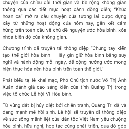
chuyện của chiều dài thời gian và bề rộng không gian
thông qua các tiết mục hoạt cảnh đồng diễn; “Khúc
hoan ca” mở ra câu chuyện của tương lai được dựng
xây từ những hoạt động của hôm nay, gắn kết cảm
hứng trên toàn cầu về chủ đề nguyện ước hòa bình, xóa
nhòa biên độ của không gian.
Chương trình đã truyền tải thông điệp “Chung tay kiến
tạo thế giới hòa bình - Hãy gìn giữ hòa bình bằng suy
nghĩ và hành động mỗi ngày, để cộng hưởng ước mong
hiện thực hóa nền hòa bình trên toàn thế giới.”
Phát biểu tại lễ khai mạc, Phó Chủ tịch nước Võ Thị Ánh
Xuân đánh giá cao sáng kiến của tỉnh Quảng Trị trong
việc tổ chức Lễ hội Vì Hòa bình.
Từ vùng đất bị hủy diệt bởi chiến tranh, Quảng Trị đã và
đang mạnh mẽ hồi sinh. Lễ hội sẽ truyền đi thông điệp
về sức sống mãnh liệt của dân tộc Việt Nam yêu chuộng
hòa bình, hữu nghị, hợp tác cùng phát triển, qua đó góp