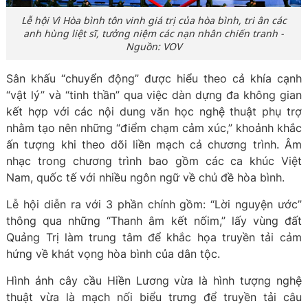
Lễ hội Vì Hòa bình tôn vinh giá trị của hòa bình, tri ân các
anh hùng liệt sĩ, tưởng niệm các nạn nhân chiến tranh -
Nguồn: VOV
Sân khấu “chuyển động” được hiểu theo cả khía cạnh
“vật lý” và “tinh thần” qua việc dàn dựng đa không gian
kết hợp với các nội dung văn học nghệ thuật phụ trợ
nhằm tạo nên những “điểm chạm cảm xúc,” khoảnh khắc
ấn tượng khi theo dõi liền mạch cả chương trình. Âm
nhạc trong chương trình bao gồm các ca khúc Việt
Nam, quốc tế với nhiều ngôn ngữ về chủ đề hòa bình.
Lễ hội diễn ra với 3 phần chính gồm: “Lời nguyện ước”
thông qua những “Thanh âm kết nốim,” lấy vùng đất
Quảng Trị làm trung tâm để khắc họa truyền tải cảm
hứng về khát vọng hòa bình của dân tộc.
Hình ảnh cây cầu Hiền Lương vừa là hình tượng nghệ
thuật vừa là mạch nối biểu trưng để truyền tải câu