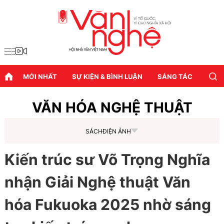
MỚI NHẤT
SỰ KIỆN & BÌNH LUẬN
SÁNG TÁC
DIỄN
VĂN HÓA NGHỆ THUẬT
SÁCH
ĐIỆN ẢNH
Kiến trúc sư Võ Trọng Nghĩa
nhận Giải Nghệ thuật Văn
hóa Fukuoka 2025 nhờ sáng