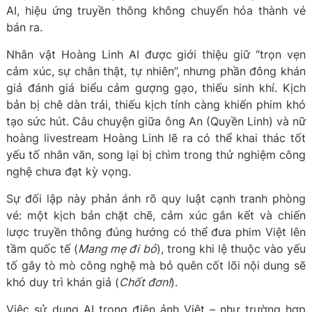
AI, hiệu ứng truyền thông không chuyển hóa thành vé
bán ra.
Nhân vật Hoàng Linh AI được giới thiệu giữ “trọn vẹn
cảm xúc, sự chân thật, tự nhiên”, nhưng phần đông khán
giả đánh giá biểu cảm gượng gạo, thiếu sinh khí. Kịch
bản bị chê dàn trải, thiếu kịch tính càng khiến phim khó
tạo sức hút. Câu chuyện giữa ông An (Quyền Linh) và nữ
hoàng livestream Hoàng Linh lẽ ra có thể khai thác tốt
yếu tố nhân văn, song lại bị chìm trong thử nghiệm công
nghệ chưa đạt kỳ vọng.
Sự đối lập này phản ánh rõ quy luật cạnh tranh phòng
vé: một kịch bản chặt chẽ, cảm xúc gắn kết và chiến
lược truyền thông đúng hướng có thể đưa phim Việt lên
tầm quốc tế (
Mang mẹ đi bỏ
), trong khi lệ thuộc vào yếu
tố gây tò mò công nghệ mà bỏ quên cốt lõi nội dung sẽ
khó duy trì khán giả (
Chốt đơn!
).
Việc sử dụng AI trong điện ảnh Việt – như trường hợp