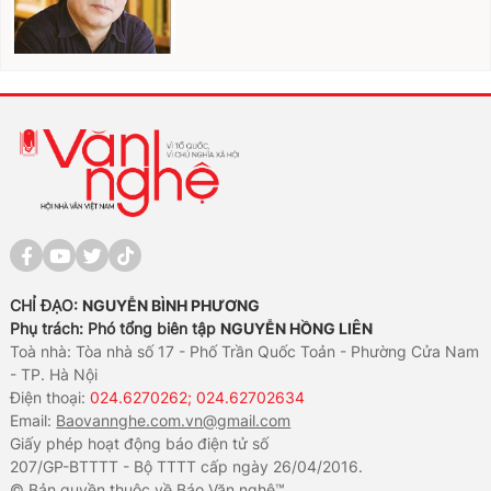
CHỈ ĐẠO:
NGUYỄN BÌNH PHƯƠNG
Phụ trách: Phó tổng biên tập
NGUYỄN HỒNG LIÊN
Toà nhà: Tòa nhà số 17 - Phố Trần Quốc Toản - Phường Cửa Nam
- TP. Hà Nội
Điện thoại:
024.6270262; 024.62702634
Email:
Baovannghe.com.vn@gmail.com
Giấy phép hoạt động báo điện tử số
207/GP-BTTTT - Bộ TTTT cấp ngày 26/04/2016.
© Bản quyền thuộc về Báo Văn nghệ™