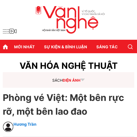
MỚI NHẤT
SỰ KIỆN & BÌNH LUẬN
SÁNG TÁC
DIỄN
VĂN HÓA NGHỆ THUẬT
SÁCH
ĐIỆN ẢNH
Phòng vé Việt: Một bên rực
rỡ, một bên lao đao
Hương Trần