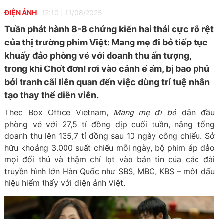
ĐIỆN ẢNH
12:10
|
11/08/2025
Tuần phát hành 8-8 chứng kiến hai thái cực rõ rệt
của thị trường phim Việt: Mang mẹ đi bỏ tiếp tục
khuấy đảo phòng vé với doanh thu ấn tượng,
trong khi Chốt đơn! rơi vào cảnh ế ẩm, bị bao phủ
bởi tranh cãi liên quan đến việc dùng trí tuệ nhân
tạo thay thế diễn viên.
Theo Box Office Vietnam,
Mang mẹ đi bỏ
dẫn đầu
phòng vé với 27,5 tỉ đồng dịp cuối tuần, nâng tổng
doanh thu lên 135,7 tỉ đồng sau 10 ngày công chiếu. Sở
hữu khoảng 3.000 suất chiếu mỗi ngày, bộ phim áp đảo
mọi đối thủ và thậm chí lọt vào bản tin của các đài
truyền hình lớn Hàn Quốc như SBS, MBC, KBS – một dấu
hiệu hiếm thấy với điện ảnh Việt.