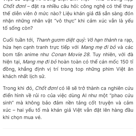
Chốt đơn!
– đặt ra nhiều câu hỏi: công nghệ có thể thay
thế diễn viên ở mức nào? Liệu khán giả đã sẵn sàng đón
nhận những nhân vật “vô thực” khi cảm xúc vẫn là yếu
tố sống còn?
Cuối tuần tới,
Thanh gươm diệt quỷ: Vô hạn thành
ra rạp,
hứa hẹn cạnh tranh trực tiếp với
Mang mẹ đi bỏ
và các
bom tấn anime như
Conan Movie 28
. Tuy nhiên, với đà
hiện tại,
Mang mẹ đi bỏ
hoàn toàn có thể cán mốc 150 tỉ
đồng, khẳng định vị trí trong top những phim Việt ăn
khách nhất lịch sử.
Trong khi đó,
Chốt đơn!
có lẽ sẽ trở thành ca nghiên cứu
điển hình về rủi ro của việc dùng AI như một “phao cứu
sinh” mà không bảo đảm nền tảng cốt truyện và cảm
xúc – hai yếu tố mà khán giả Việt vẫn đặt lên hàng đầu
khi chọn mua vé.