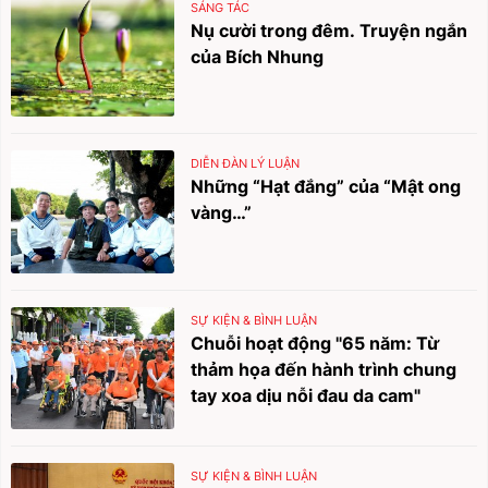
SÁNG TÁC
Nụ cười trong đêm. Truyện ngắn
của Bích Nhung
DIỄN ĐÀN LÝ LUẬN
Những “Hạt đắng” của “Mật ong
vàng…”
SỰ KIỆN & BÌNH LUẬN
Chuỗi hoạt động "65 năm: Từ
thảm họa đến hành trình chung
tay xoa dịu nỗi đau da cam"
SỰ KIỆN & BÌNH LUẬN