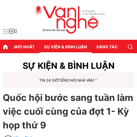
MỚI NHẤT
SỰ KIỆN & BÌNH LUẬN
SÁNG TÁC
DIỄN
SỰ KIỆN & BÌNH LUẬN
TIN 24 GIỜ
TIẾNG NÓI NHÀ VĂN
Quốc hội bước sang tuần làm
việc cuối cùng của đợt 1- Kỳ
họp thứ 9