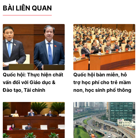
BÀI LIÊN QUAN
Quốc hội: Thực hiện chất
Quốc hội bàn miễn, hỗ
vấn đối với Giáo dục &
trợ học phí cho trẻ mầm
Đào tạo, Tài chính
non, học sinh phổ thông