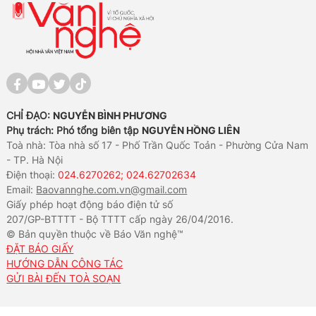
CHỈ ĐẠO:
NGUYỄN BÌNH PHƯƠNG
Phụ trách: Phó tổng biên tập
NGUYỄN HỒNG LIÊN
Toà nhà: Tòa nhà số 17 - Phố Trần Quốc Toản - Phường Cửa Nam
- TP. Hà Nội
Điện thoại:
024.6270262; 024.62702634
Email:
Baovannghe.com.vn@gmail.com
Giấy phép hoạt động báo điện tử số
207/GP-BTTTT - Bộ TTTT cấp ngày 26/04/2016.
© Bản quyền thuộc về Báo Văn nghệ™
ĐẶT BÁO GIẤY
HƯỚNG DẪN CÔNG TÁC
GỬI BÀI ĐẾN TOÀ SOẠN