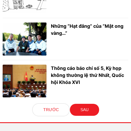
Những “Hạt đắng” của “Mật ong
vàng…”
Thông cáo báo chí số 5, Kỳ họp
không thường lệ thứ Nhất, Quốc
hội Khóa XVI
TRƯỚC
SAU