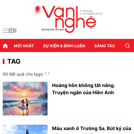
MỚI NHẤT
SỰ KIỆN & BÌNH LUẬN
SÁNG TÁC
DIỄN
TAG
90 Kết quả cho tags: " "
Hoàng hôn không tắt nắng.
Truyện ngắn của Hiền Anh
Màu xanh ở Trường Sa. Bút ký của