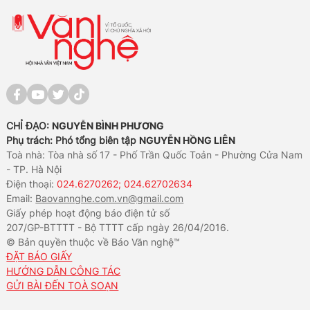
CHỈ ĐẠO:
NGUYỄN BÌNH PHƯƠNG
Phụ trách: Phó tổng biên tập
NGUYỄN HỒNG LIÊN
Toà nhà: Tòa nhà số 17 - Phố Trần Quốc Toản - Phường Cửa Nam
- TP. Hà Nội
Điện thoại:
024.6270262; 024.62702634
Email:
Baovannghe.com.vn@gmail.com
Giấy phép hoạt động báo điện tử số
207/GP-BTTTT - Bộ TTTT cấp ngày 26/04/2016.
© Bản quyền thuộc về Báo Văn nghệ™
ĐẶT BÁO GIẤY
HƯỚNG DẪN CÔNG TÁC
GỬI BÀI ĐẾN TOÀ SOẠN