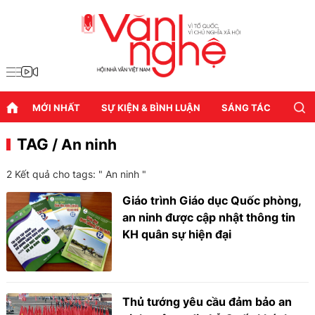
MỚI NHẤT
SỰ KIỆN & BÌNH LUẬN
SÁNG TÁC
DIỄN
TAG
/ An ninh
2 Kết quả cho tags: "
An ninh
"
Giáo trình Giáo dục Quốc phòng,
an ninh được cập nhật thông tin
KH quân sự hiện đại
Thủ tướng yêu cầu đảm bảo an