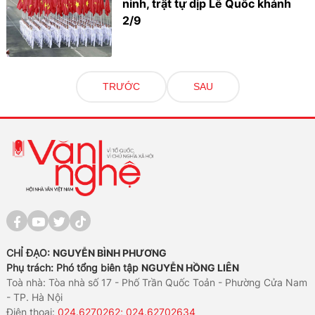
ninh, trật tự dịp Lễ Quốc khánh
2/9
TRƯỚC
SAU
CHỈ ĐẠO:
NGUYỄN BÌNH PHƯƠNG
Phụ trách: Phó tổng biên tập
NGUYỄN HỒNG LIÊN
Toà nhà: Tòa nhà số 17 - Phố Trần Quốc Toản - Phường Cửa Nam
- TP. Hà Nội
Điện thoại:
024.6270262; 024.62702634