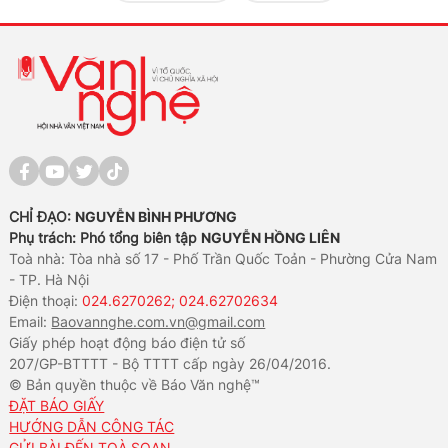
CHỈ ĐẠO:
NGUYỄN BÌNH PHƯƠNG
Phụ trách: Phó tổng biên tập
NGUYỄN HỒNG LIÊN
Toà nhà: Tòa nhà số 17 - Phố Trần Quốc Toản - Phường Cửa Nam
- TP. Hà Nội
Điện thoại:
024.6270262; 024.62702634
Email:
Baovannghe.com.vn@gmail.com
Giấy phép hoạt động báo điện tử số
207/GP-BTTTT - Bộ TTTT cấp ngày 26/04/2016.
© Bản quyền thuộc về Báo Văn nghệ™
ĐẶT BÁO GIẤY
HƯỚNG DẪN CÔNG TÁC
GỬI BÀI ĐẾN TOÀ SOẠN