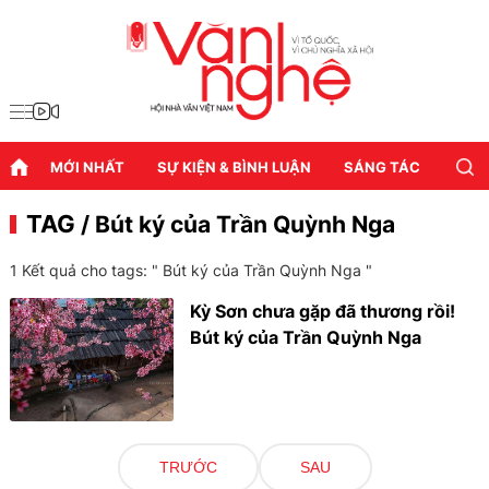
MỚI NHẤT
SỰ KIỆN & BÌNH LUẬN
SÁNG TÁC
DIỄN
TAG
/ Bút ký của Trần Quỳnh Nga
1 Kết quả cho tags: "
Bút ký của Trần Quỳnh Nga
"
Kỳ Sơn chưa gặp đã thương rồi!
Bút ký của Trần Quỳnh Nga
TRƯỚC
SAU