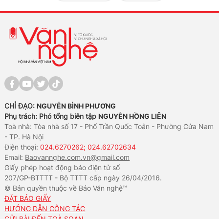
CHỈ ĐẠO:
NGUYỄN BÌNH PHƯƠNG
Phụ trách: Phó tổng biên tập
NGUYỄN HỒNG LIÊN
Toà nhà: Tòa nhà số 17 - Phố Trần Quốc Toản - Phường Cửa Nam
- TP. Hà Nội
Điện thoại:
024.6270262; 024.62702634
Email:
Baovannghe.com.vn@gmail.com
Giấy phép hoạt động báo điện tử số
207/GP-BTTTT - Bộ TTTT cấp ngày 26/04/2016.
© Bản quyền thuộc về Báo Văn nghệ™
ĐẶT BÁO GIẤY
HƯỚNG DẪN CÔNG TÁC
GỬI BÀI ĐẾN TOÀ SOẠN