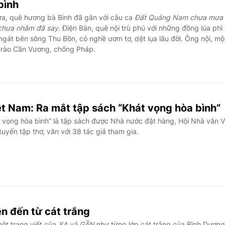
bình
a, quê hương bà Bình đã gắn với câu ca
Đất Quảng Nam chưa mưa
chưa nhắm đã say
. Điện Bàn, quê nội trù phú với những đồng lúa phì
ngát bên sông Thu Bồn, có nghề ươm tơ, dệt lụa lâu đời. Ông nội, mộ
trào Cần Vương, chống Pháp.
ệt Nam: Ra mắt tập sách “Khát vọng hòa bình”
 vọng hòa bình” là tập sách được Nhà nước đặt hàng, Hội Nhà văn V
tuyển tập thơ, văn với 38 tác giả tham gia.
n đến từ cát trắng
ột trang viết của
XA và GẦN
như từng lớp cát trắng của Bình Dương