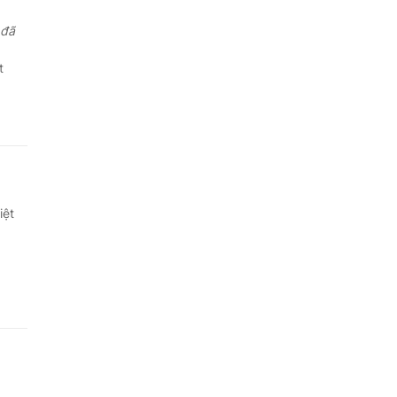
 đã
t
iệt