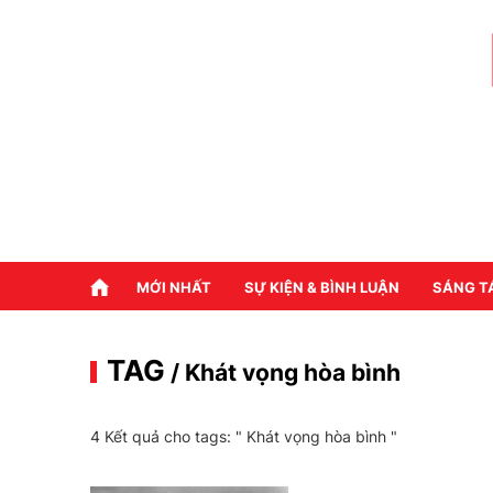
MỚI NHẤT
SỰ KIỆN & BÌNH LUẬN
SÁNG T
TAG
/ Khát vọng hòa bình
4 Kết quả cho tags: "
Khát vọng hòa bình
"