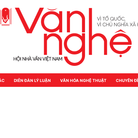
ÁC
DIỄN ĐÀN LÝ LUẬN
VĂN HÓA NGHỆ THUẬT
CHUYÊN Đ