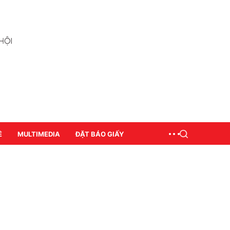
Ề
MULTIMEDIA
ĐẶT BÁO GIẤY