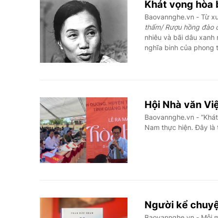
Khát vọng hòa 
Baovannghe.vn - Từ xư
thấm/ Rượu hồng đào 
nhiêu và bãi dâu xanh 
nghĩa binh của phong 
Hội Nhà văn Vi
Baovannghe.vn - “Khát
Nam thực hiện. Đây là 
Người kể chuyệ
Baovannghe.vn - Mỗi m