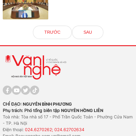
TRƯỚC
SAU
CHỈ ĐẠO:
NGUYỄN BÌNH PHƯƠNG
Phụ trách: Phó tổng biên tập
NGUYỄN HỒNG LIÊN
Toà nhà: Tòa nhà số 17 - Phố Trần Quốc Toản - Phường Cửa Nam
- TP. Hà Nội
Điện thoại:
024.6270262; 024.62702634
Email:
Baovannghe.com.vn@gmail.com