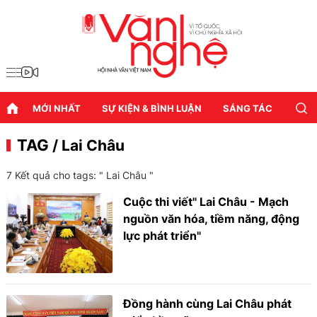
MỚI NHẤT
SỰ KIỆN & BÌNH LUẬN
SÁNG TÁC
DIỄN
TAG
/ Lai Châu
7 Kết quả cho tags: "
Lai Châu
"
Cuộc thi viết" Lai Châu - Mạch
nguồn văn hóa, tiềm năng, động
lực phát triển"
Đồng hành cùng Lai Châu phát