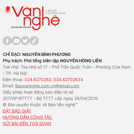
CHỈ ĐẠO:
NGUYỄN BÌNH PHƯƠNG
Phụ trách: Phó tổng biên tập
NGUYỄN HỒNG LIÊN
Toà nhà: Tòa nhà số 17 - Phố Trần Quốc Toản - Phường Cửa Nam
- TP. Hà Nội
Điện thoại:
024.6270262; 024.62702634
Email:
Baovannghe.com.vn@gmail.com
Giấy phép hoạt động báo điện tử số
207/GP-BTTTT - Bộ TTTT cấp ngày 26/04/2016.
© Bản quyền thuộc về Báo Văn nghệ™
ĐẶT BÁO GIẤY
HƯỚNG DẪN CÔNG TÁC
GỬI BÀI ĐẾN TOÀ SOẠN