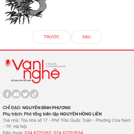
TRƯỚC
SAU
CHỈ ĐẠO:
NGUYỄN BÌNH PHƯƠNG
Phụ trách: Phó tổng biên tập
NGUYỄN HỒNG LIÊN
Toà nhà: Tòa nhà số 17 - Phố Trần Quốc Toản - Phường Cửa Nam
- TP. Hà Nội
Điện thoại:
024.6270262; 024.62702634