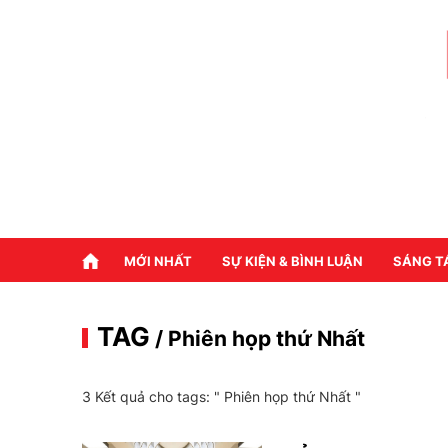
MỚI NHẤT
SỰ KIỆN & BÌNH LUẬN
SÁNG T
TAG
/ Phiên họp thứ Nhất
3 Kết quả cho tags: "
Phiên họp thứ Nhất
"