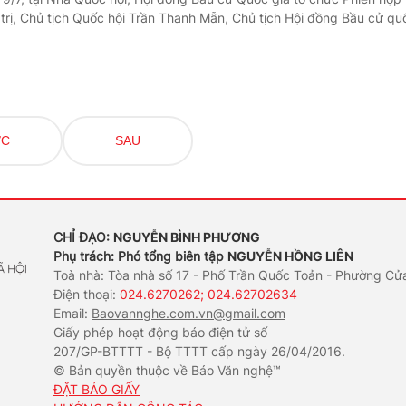
 trị, Chủ tịch Quốc hội Trần Thanh Mẫn, Chủ tịch Hội đồng Bầu cử qu
ỚC
SAU
CHỈ ĐẠO:
NGUYỄN BÌNH PHƯƠNG
Phụ trách: Phó tổng biên tập
NGUYỄN HỒNG LIÊN
Toà nhà: Tòa nhà số 17 - Phố Trần Quốc Toản - Phường Cử
Điện thoại:
024.6270262; 024.62702634
Email:
Baovannghe.com.vn@gmail.com
Giấy phép hoạt động báo điện tử số
207/GP-BTTTT - Bộ TTTT cấp ngày 26/04/2016.
© Bản quyền thuộc về Báo Văn nghệ™
ĐẶT BÁO GIẤY