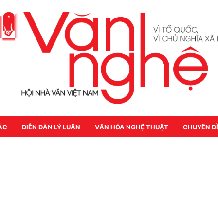
ÁC
DIỄN ĐÀN LÝ LUẬN
VĂN HÓA NGHỆ THUẬT
CHUYÊN Đ