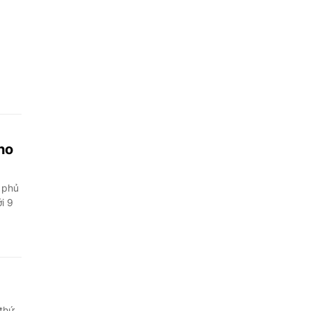
ho
 phủ
i 9
 thứ