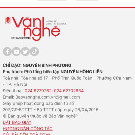
CHỈ ĐẠO:
NGUYỄN BÌNH PHƯƠNG
Phụ trách: Phó tổng biên tập
NGUYỄN HỒNG LIÊN
Toà nhà: Tòa nhà số 17 - Phố Trần Quốc Toản - Phường Cửa Nam
- TP. Hà Nội
Điện thoại:
024.6270262; 024.62702634
Email:
Baovannghe.com.vn@gmail.com
Giấy phép hoạt động báo điện tử số
207/GP-BTTTT - Bộ TTTT cấp ngày 26/04/2016.
© Bản quyền thuộc về Báo Văn nghệ™
ĐẶT BÁO GIẤY
HƯỚNG DẪN CÔNG TÁC
GỬI BÀI ĐẾN TOÀ SOẠN