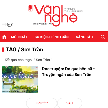
MỚI NHẤT
SỰ KIỆN & BÌNH LUẬN
SÁNG TÁC
DIỄN
TAG
/ Sơn Trần
1 Kết quả cho tags: "
Sơn Trần
"
Đọc truyện: Đò qua bến cũ -
Truyện ngắn của Sơn Trần
TRƯỚC
SAU