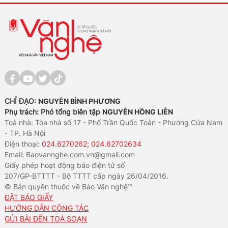
CHỈ ĐẠO:
NGUYỄN BÌNH PHƯƠNG
Phụ trách: Phó tổng biên tập
NGUYỄN HỒNG LIÊN
Toà nhà: Tòa nhà số 17 - Phố Trần Quốc Toản - Phường Cửa Nam
- TP. Hà Nội
Điện thoại:
024.6270262; 024.62702634
Email:
Baovannghe.com.vn@gmail.com
Giấy phép hoạt động báo điện tử số
207/GP-BTTTT - Bộ TTTT cấp ngày 26/04/2016.
© Bản quyền thuộc về Báo Văn nghệ™
ĐẶT BÁO GIẤY
HƯỚNG DẪN CÔNG TÁC
GỬI BÀI ĐẾN TOÀ SOẠN