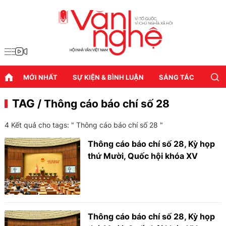
MỚI NHẤT
SỰ KIỆN & BÌNH LUẬN
SÁNG TÁC
DIỄN
TAG
/ Thông cáo báo chí số 28
4 Kết quả cho tags: "
Thông cáo báo chí số 28
"
Thông cáo báo chí số 28, Kỳ họp
thứ Mười, Quốc hội khóa XV
Thông cáo báo chí số 28, Kỳ họp