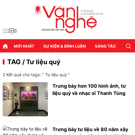
MỚI NHẤT
SỰ KIỆN & BÌNH LUẬN
SÁNG TÁC
DIỄN
TAG
/ Tư liệu quý
2 Kết quả cho tags: "
Tư liệu quý
"
Trưng bày hơn 100 hình ảnh, tư
liệu quý về nhạc sĩ Thanh Tùng
Trưng bày tư liệu về 80 năm xây