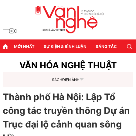
MỚI NHẤT
SỰ KIỆN & BÌNH LUẬN
SÁNG TÁC
DIỄN
VĂN HÓA NGHỆ THUẬT
SÁCH
ĐIỆN ẢNH
Thành phố Hà Nội: Lập Tổ
công tác truyền thông Dự án
Trục đại lộ cảnh quan sông