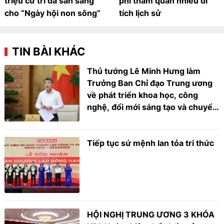
triệu cử tri đã sẵn sàng
phí tham quan nhiều di
cho “Ngày hội non sông”
tích lịch sử
TIN BÀI KHÁC
Thủ tướng Lê Minh Hưng làm
Trưởng Ban Chỉ đạo Trung ương
về phát triển khoa học, công
nghệ, đổi mới sáng tạo và chuyển
đổi số
Tiếp tục sứ mệnh lan tỏa tri thức
HỘI NGHỊ TRUNG ƯƠNG 3 KHÓA