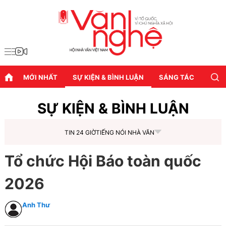
MỚI NHẤT
SỰ KIỆN & BÌNH LUẬN
SÁNG TÁC
DIỄN
SỰ KIỆN & BÌNH LUẬN
TIN 24 GIỜ
TIẾNG NÓI NHÀ VĂN
Tổ chức Hội Báo toàn quốc
2026
Anh Thư