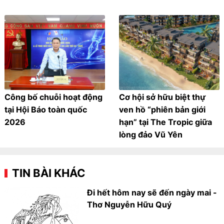
Công bố chuỗi hoạt động
Cơ hội sở hữu biệt thự
tại Hội Báo toàn quốc
ven hồ “phiên bản giới
2026
hạn” tại The Tropic giữa
lòng đảo Vũ Yên
TIN BÀI KHÁC
Đi hết hôm nay sẽ đến ngày mai -
Thơ Nguyễn Hữu Quý