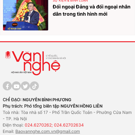
SỰ KIỆN & BÌNH LUẬN
Đối ngoại Đảng và đối ngoại nhân
dân trong tình hình mới
CHỈ ĐẠO:
NGUYỄN BÌNH PHƯƠNG
Phụ trách: Phó tổng biên tập
NGUYỄN HỒNG LIÊN
Toà nhà: Tòa nhà số 17 - Phố Trần Quốc Toản - Phường Cửa Nam
- TP. Hà Nội
Điện thoại:
024.6270262; 024.62702634
Email:
Baovannghe.com.vn@gmail.com