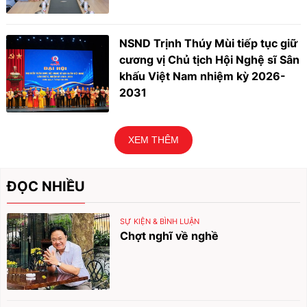
NSND Trịnh Thúy Mùi tiếp tục giữ
cương vị Chủ tịch Hội Nghệ sĩ Sân
khấu Việt Nam nhiệm kỳ 2026-
2031
XEM THÊM
ĐỌC NHIỀU
SỰ KIỆN & BÌNH LUẬN
Chợt nghĩ về nghề