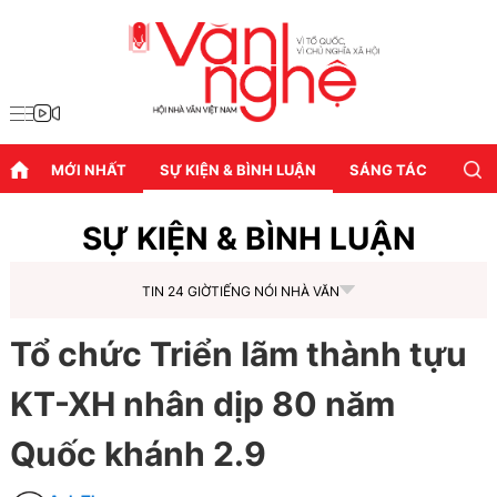
MỚI NHẤT
SỰ KIỆN & BÌNH LUẬN
SÁNG TÁC
DIỄN
SỰ KIỆN & BÌNH LUẬN
TIN 24 GIỜ
TIẾNG NÓI NHÀ VĂN
Tổ chức Triển lãm thành tựu
KT-XH nhân dịp 80 năm
Quốc khánh 2.9