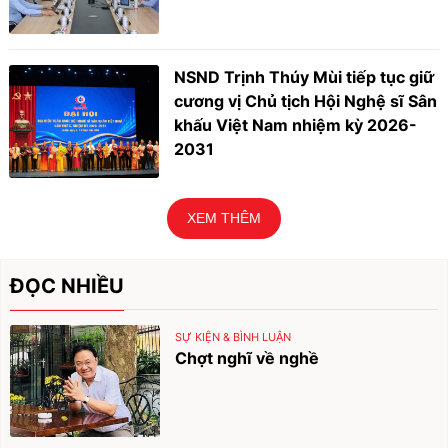
NSND Trịnh Thúy Mùi tiếp tục giữ
cương vị Chủ tịch Hội Nghệ sĩ Sân
khấu Việt Nam nhiệm kỳ 2026-
2031
XEM THÊM
ĐỌC NHIỀU
SỰ KIỆN & BÌNH LUẬN
Chợt nghĩ về nghề