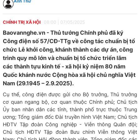
Anh Thư
CHÍNH TRỊ XÃ HỘI
08:00
|
07/05/2025
Baovannghe.vn - Thủ tướng Chính phủ đã ký
Công điện số 57/CĐ-TTg về công tác chuẩn bị tổ
chức Lễ khởi công, khánh thành các dự án, công
trình quy mô lớn và chuẩn bị tổ chức triển lãm
các thành tựu kinh tế - xã hội kỷ niệm 80 năm
Quốc khánh nước Cộng hòa xã hội chủ nghĩa Việt
Nam (29.1945 – 2.9.2025).
Cụ thể, công điện được gửi cho Bộ trưởng, Thủ trưởng
cơ quan ngang bộ, cơ quan thuộc Chính phủ; Chủ tịch
Ủy ban nhân dân các tỉnh, thành phố trực thuộc Trung
ương; Tổng giám đốc Đài truyền hình Việt Nam; Chủ tịch
HĐTV Tập đoàn Công nghiệp - Viễn thông Quân đội;
Chủ tịch HĐTV Tập đoàn Bưu chính Viễn thông Việt
Nam; Chủ tịch Hội đồng thành viên, Tổng giám đốc các