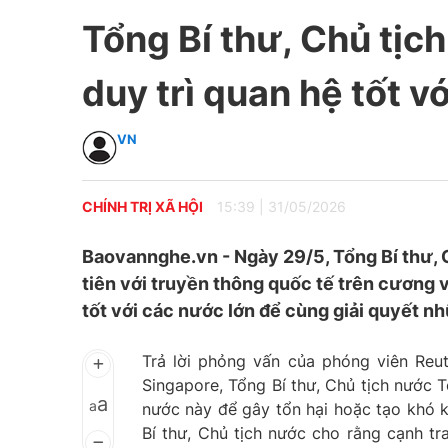
Tổng Bí thư, Chủ tịc
duy trì quan hệ tốt v
VN
CHÍNH TRỊ XÃ HỘI
15:39
|
31/05/2026
Baovannghe.vn - Ngày 29/5, Tổng Bí thư, 
tiên với truyền thông quốc tế trên cương v
tốt với các nước lớn để cùng giải quyết nh
Trả lời phỏng vấn của phóng viên Reut
Singapore, Tổng Bí thư, Chủ tịch nước 
a
a
nước này để gây tổn hại hoặc tạo khó 
Bí thư, Chủ tịch nước cho rằng cạnh tr