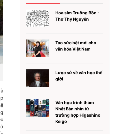
Hoa sim Truông Bồn -
Thơ Thy Nguyên
Tạo sức bật mới cho
văn hóa Việt Nam
Lược sử về văn học thế
giới
và
ợp
Văn học trinh thám
hệ
Nhật Bản nhìn từ
ng
trường hợp Higashino
ều
Keigo
Tô
ốc