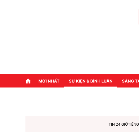
MỚI NHẤT
SỰ KIỆN & BÌNH LUẬN
SÁNG T
TIN 24 GIỜ
TIẾNG