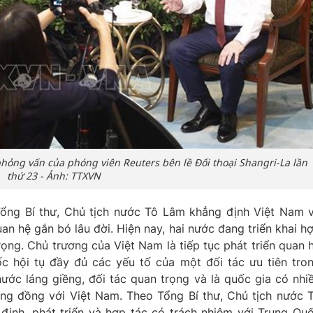
 phỏng vấn của phóng viên Reuters bên lề Đối thoại Shangri-La lần
thứ 23 - Ảnh: TTXVN
Tổng Bí thư, Chủ tịch nước Tô Lâm khẳng định Việt Nam 
an hệ gắn bó lâu đời. Hiện nay, hai nước đang triển khai h
rọng. Chủ trương của Việt Nam là tiếp tục phát triển quan 
c hội tụ đầy đủ các yếu tố của một đối tác ưu tiên tro
nước láng giềng, đối tác quan trọng và là quốc gia có nhi
ng đồng với Việt Nam. Theo Tổng Bí thư, Chủ tịch nước 
 định, phát triển và hợp tác có trách nhiệm với Trung Qu