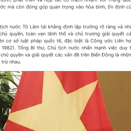
nước mà còn đóng góp quan trọng vào hòa bình, ổn định c
tịch nước Tô Lâm tái khẳng định lập trường rõ ràng và nh
hủ quyền, toàn vẹn lãnh thổ và chủ trương giải quyết c
ên cơ sở luật pháp quốc tế, đặc biệt là Công ước Liên h
982). Tổng Bí thư, Chủ tịch nước nhấn mạnh việc duy t
 chủ quyền và giải quyết các vấn đề trên Biển Đông là nhữ
 trừ nhau.