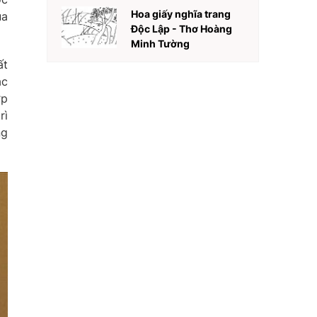
Hoa giấy nghĩa trang
ủa
Độc Lập - Thơ Hoàng
Minh Tường
ất
ác
ợp
rì
ng