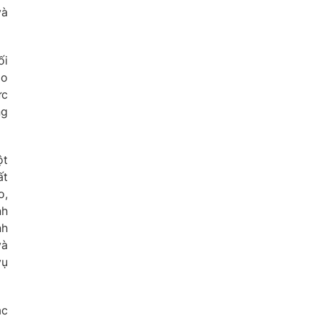
và
ối
ao
ực
ng
ột
ất
o,
nh
nh
và
vụ
ặc