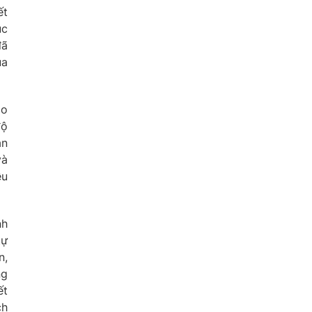
ết
ục
đã
ủa
ào
độ
ân
và
ều
nh
tự
n,
ng
ết
ch