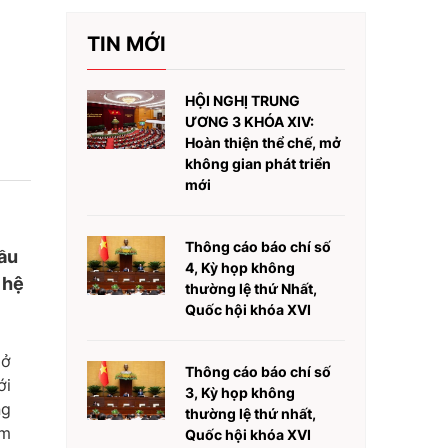
TIN MỚI
HỘI NGHỊ TRUNG
ƯƠNG 3 KHÓA XIV:
Hoàn thiện thể chế, mở
không gian phát triển
mới
Thông cáo báo chí số
đầu
4, Kỳ họp không
 hệ
thường lệ thứ Nhất,
Quốc hội khóa XVI
 ở
Thông cáo báo chí số
ới
3, Kỳ họp không
ng
thường lệ thứ nhất,
am
Quốc hội khóa XVI