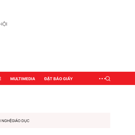
Ề
MULTIMEDIA
ĐẶT BÁO GIẤY
N NGHỆ
GIÁO DỤC