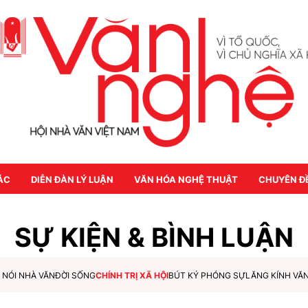
ÁC
DIỄN ĐÀN LÝ LUẬN
VĂN HÓA NGHỆ THUẬT
CHUYÊN Đ
SỰ KIỆN & BÌNH LUẬN
 NÓI NHÀ VĂN
ĐỜI SỐNG
CHÍNH TRỊ XÃ HỘI
BÚT KÝ PHÓNG SỰ
LĂNG KÍNH VĂ