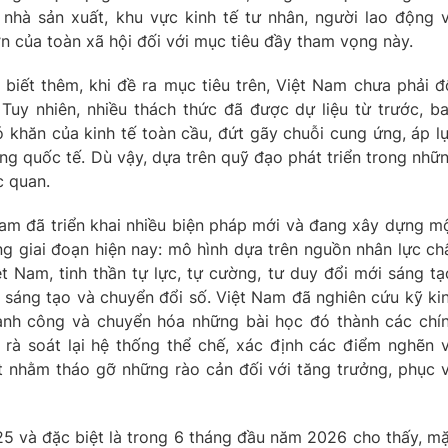
nhà sản xuất, khu vực kinh tế tư nhân, người lao động 
n của toàn xã hội đối với mục tiêu đầy tham vọng này.
biết thêm, khi đề ra mục tiêu trên, Việt Nam chưa phải đ
Tuy nhiên, nhiều thách thức đã được dự liệu từ trước, b
ó khăn của kinh tế toàn cầu, đứt gãy chuỗi cung ứng, áp l
ng quốc tế. Dù vậy, dựa trên quỹ đạo phát triển trong nhữ
c quan.
Nam đã triển khai nhiều biện pháp mới và đang xây dựng m
ng giai đoạn hiện nay: mô hình dựa trên nguồn nhân lực ch
 Nam, tinh thần tự lực, tự cường, tư duy đổi mới sáng tạ
 sáng tạo và chuyển đổi số. Việt Nam đã nghiên cứu kỹ ki
hành công và chuyển hóa những bài học đó thành các chí
 rà soát lại hệ thống thể chế, xác định các điểm nghẽn 
t nhằm tháo gỡ những rào cản đối với tăng trưởng, phục 
5 và đặc biệt là trong 6 tháng đầu năm 2026 cho thấy, m