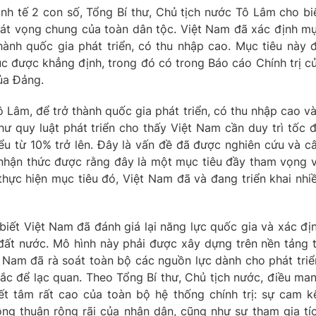
inh tế 2 con số, Tổng Bí thư, Chủ tịch nước Tô Lâm cho bi
hát vọng chung của toàn dân tộc. Việt Nam đã xác định m
hành quốc gia phát triển, có thu nhập cao. Mục tiêu này 
ục được khẳng định, trong đó có trong Báo cáo Chính trị c
của Đảng.
 Lâm, để trở thành quốc gia phát triển, có thu nhập cao v
 quy luật phát triển cho thấy Việt Nam cần duy trì tốc 
iểu từ 10% trở lên. Đây là vấn đề đã được nghiên cứu và c
 nhận thức được rằng đây là một mục tiêu đầy tham vọng 
 thực hiện mục tiêu đó, Việt Nam đã và đang triển khai nhi
biết Việt Nam đã đánh giá lại năng lực quốc gia và xác đị
a đất nước. Mô hình này phải được xây dựng trên nền tảng 
t Nam đã rà soát toàn bộ các nguồn lực dành cho phát triể
c để lạc quan. Theo Tổng Bí thư, Chủ tịch nước, điều ma
ết tâm rất cao của toàn bộ hệ thống chính trị: sự cam k
g thuận rộng rãi của nhân dân, cũng như sự tham gia tí