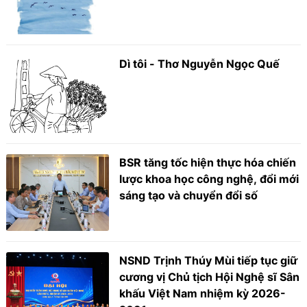
Dì tôi - Thơ Nguyễn Ngọc Quế
BSR tăng tốc hiện thực hóa chiến
lược khoa học công nghệ, đổi mới
sáng tạo và chuyển đổi số
NSND Trịnh Thúy Mùi tiếp tục giữ
cương vị Chủ tịch Hội Nghệ sĩ Sân
khấu Việt Nam nhiệm kỳ 2026-