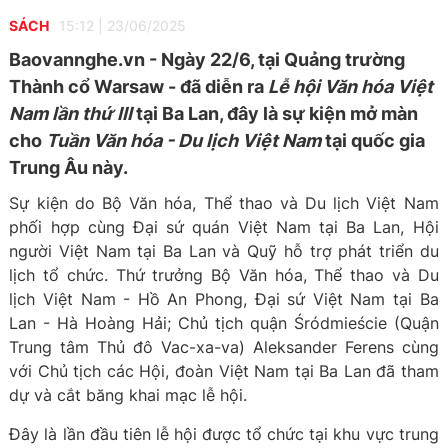
SÁCH
15:12
|
23/06/2025
Baovannghe.vn - Ngày 22/6, tại Quảng trường
Thành cổ Warsaw - đã diễn ra
Lễ hội Văn hóa Việt
Nam lần thứ III
tại Ba Lan, đây là sự kiện mở màn
cho
Tuần Văn hóa - Du lịch Việt Nam
tại quốc gia
Trung Âu này.
Sự kiện do Bộ Văn hóa, Thể thao và Du lịch Việt Nam
phối hợp cùng Đại sứ quán Việt Nam tại Ba Lan, Hội
người Việt Nam tại Ba Lan và Quỹ hỗ trợ phát triển du
lịch tổ chức. Thứ trưởng Bộ Văn hóa, Thể thao và Du
lịch Việt Nam - Hồ An Phong, Đại sứ Việt Nam tại Ba
Lan - Hà Hoàng Hải; Chủ tịch quận Śródmieście (Quận
Trung tâm Thủ đô Vac-xa-va) Aleksander Ferens cùng
với Chủ tịch các Hội, đoàn Việt Nam tại Ba Lan đã tham
dự và cắt băng khai mạc lễ hội.
Đây là lần đầu tiên lễ hội được tổ chức tại khu vực trung