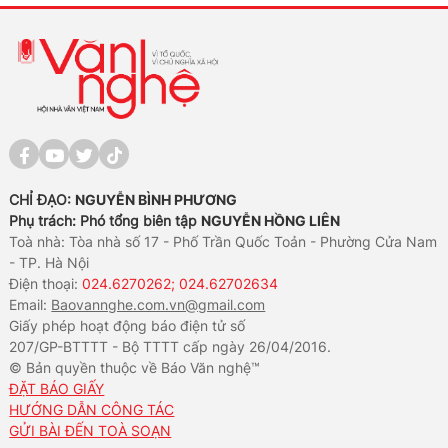
CHỈ ĐẠO:
NGUYỄN BÌNH PHƯƠNG
Phụ trách: Phó tổng biên tập
NGUYỄN HỒNG LIÊN
Toà nhà: Tòa nhà số 17 - Phố Trần Quốc Toản - Phường Cửa Nam
- TP. Hà Nội
Điện thoại:
024.6270262; 024.62702634
Email:
Baovannghe.com.vn@gmail.com
Giấy phép hoạt động báo điện tử số
207/GP-BTTTT - Bộ TTTT cấp ngày 26/04/2016.
© Bản quyền thuộc về Báo Văn nghệ™
ĐẶT BÁO GIẤY
HƯỚNG DẪN CÔNG TÁC
GỬI BÀI ĐẾN TOÀ SOẠN