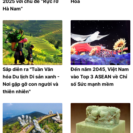
2025 với chủ đề “Rực rỡ
Hóa
Hà Nam”
Sắp diễn ra "Tuần Văn
Đến năm 2045, Việt Nam
hóa Du lịch Di sản xanh -
vào Top 3 ASEAN về Chỉ
Nơi gặp gỡ con người và
số Sức mạnh mềm
thiên nhiên"