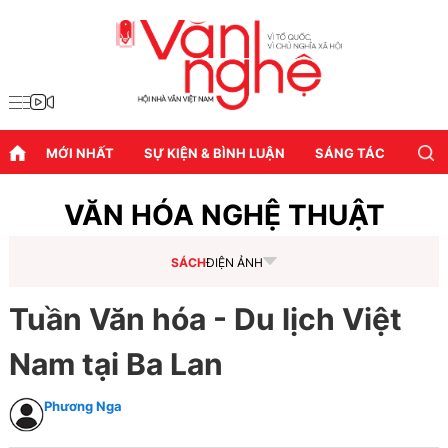
MỚI NHẤT
SỰ KIỆN & BÌNH LUẬN
SÁNG TÁC
DIỄN
VĂN HÓA NGHỆ THUẬT
SÁCH
ĐIỆN ẢNH
Tuần Văn hóa - Du lịch Việt
Nam tại Ba Lan
Phương Nga