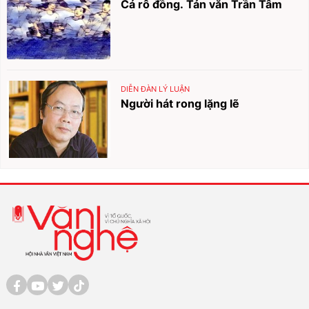
Cá rô đồng. Tản văn Trần Tâm
DIỄN ĐÀN LÝ LUẬN
Người hát rong lặng lẽ