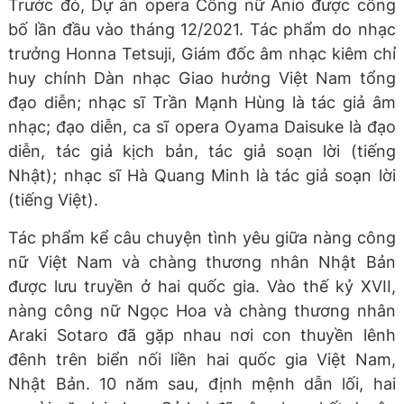
Trước đó, Dự án opera Công nữ Anio được công
bố lần đầu vào tháng 12/2021. Tác phẩm do nhạc
trưởng Honna Tetsuji, Giám đốc âm nhạc kiêm chỉ
huy chính Dàn nhạc Giao hưởng Việt Nam tổng
đạo diễn; nhạc sĩ Trần Mạnh Hùng là tác giả âm
nhạc; đạo diễn, ca sĩ opera Oyama Daisuke là đạo
diễn, tác giả kịch bản, tác giả soạn lời (tiếng
Nhật); nhạc sĩ Hà Quang Minh là tác giả soạn lời
(tiếng Việt).
Tác phẩm kể câu chuyện tình yêu giữa nàng công
nữ Việt Nam và chàng thương nhân Nhật Bản
được lưu truyền ở hai quốc gia. Vào thế kỷ XVII,
nàng công nữ Ngọc Hoa và chàng thương nhân
Araki Sotaro đã gặp nhau nơi con thuyền lênh
đênh trên biển nối liền hai quốc gia Việt Nam,
Nhật Bản. 10 năm sau, định mệnh dẫn lối, hai