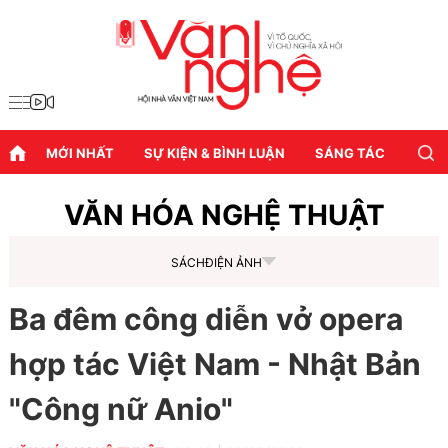
MỚI NHẤT
SỰ KIỆN & BÌNH LUẬN
SÁNG TÁC
DIỄN
VĂN HÓA NGHỆ THUẬT
SÁCH
ĐIỆN ẢNH
Ba đêm công diễn vở opera
hợp tác Việt Nam - Nhật Bản
"Công nữ Anio"