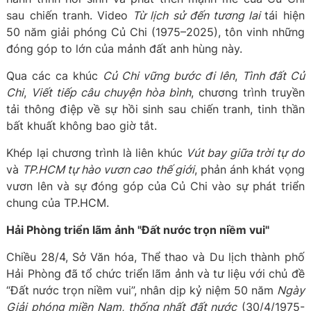
sau chiến tranh. Video
Từ lịch sử đến tương lai
tái hiện
50 năm giải phóng Củ Chi (1975–2025), tôn vinh những
đóng góp to lớn của mảnh đất anh hùng này.
Qua các ca khúc
Củ Chi vững bước đi lên
,
Tình đất Củ
Chi
,
Viết tiếp câu chuyện hòa bình
, chương trình truyền
tải thông điệp về sự hồi sinh sau chiến tranh, tinh thần
bất khuất không bao giờ tắt.
Khép lại chương trình là liên khúc
Vút bay giữa trời tự do
và
TP.HCM tự hào vươn cao thế giới
, phản ánh khát vọng
vươn lên và sự đóng góp của Củ Chi vào sự phát triển
chung của TP.HCM.
Hải Phòng triển lãm ảnh "Đất nước trọn niềm vui"
Chiều 28/4, Sở Văn hóa, Thể thao và Du lịch thành phố
Hải Phòng đã tổ chức triển lãm ảnh và tư liệu với chủ đề
“Đất nước trọn niềm vui”, nhân dịp kỷ niệm 50 năm
Ngày
Giải phóng miền Nam, thống nhất đất nước
(30/4/1975-