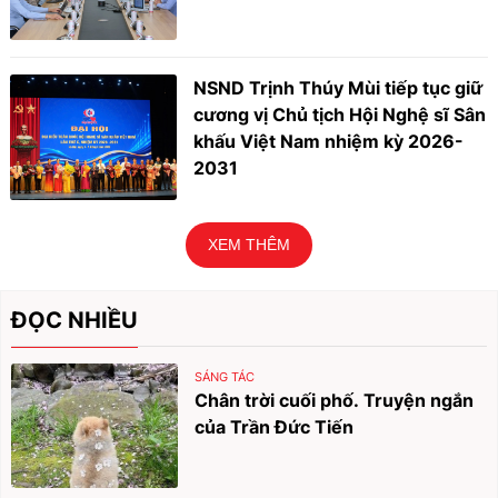
NSND Trịnh Thúy Mùi tiếp tục giữ
cương vị Chủ tịch Hội Nghệ sĩ Sân
khấu Việt Nam nhiệm kỳ 2026-
2031
XEM THÊM
ĐỌC NHIỀU
SÁNG TÁC
Chân trời cuối phố. Truyện ngắn
của Trần Đức Tiến