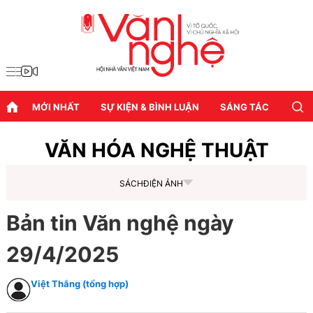
MỚI NHẤT
SỰ KIỆN & BÌNH LUẬN
SÁNG TÁC
DIỄN
VĂN HÓA NGHỆ THUẬT
SÁCH
ĐIỆN ẢNH
Bản tin Văn nghệ ngày
29/4/2025
Việt Thắng (tổng hợp)