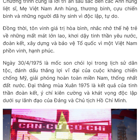
Chương trình cũng là lời tri ân sâu sắc đến các Anh hùng
liệt sĩ, Mẹ Việt Nam Anh hùng, thương binh, cựu chiến
binh và những người đã hy sinh vì độc lập, tự do.
Đồng thời, tôn vinh giá trị hòa bình, nhắc nhở thế hệ trẻ
về những mất mát lớn lao, khơi dậy tinh thần yêu nước,
đoàn kết, xây dựng và bảo vệ Tổ quốc vì một Việt Nam
phồn vinh, hạnh phúc.
Ngày 30/4/1975 là mốc son chói lọi trong lịch sử dân
tộc, đánh dấu thắng lợi vĩ đại của cuộc kháng chiến
chống Mỹ, giải phóng hoàn toàn miền Nam, thống nhất
đất nước. Đại thắng mùa Xuân 1975 là kết quả của tinh
thần đoàn kết, ý chí kiên cường và khát vọng độc lập
dưới sự lãnh đạo của Đảng và Chủ tịch Hồ Chí Minh.