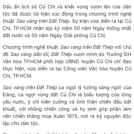
Dấu ấn lịch sử Củ Chi và khát vọng vươn lên của dân
tộc đã được tái hiện xúc động trong chương trình nghệ
thuật
Sao vàng trên Đất Thép
. Sự kiện vừa diễn ra tại Củ
Chi, TP.HCM nhân dịp kỷ niệm 50 năm Ngày thống nhất
đất nước và 50 năm Ngày Giải phóng Củ Chi.
Chương trình nghệ thuật
Sao vàng trên Đất Thép
với chủ
đề
Sao vàng dẫn lối, Đất Thép vươn mình
do Trường ĐH
Văn hóa TP.HCM phối hợp UBND huyện Củ Chi chỉ đạo
thực hiện, vừa diễn ra tại Công viên Văn hóa huyện Củ
Chi, TP.HCM.
Sao vàng trên Đất Thép
ca ngợi lý tưởng sáng ngời của
Đảng, ca ngợi vùng đất Củ Chi là biểu tượng của lòng
yêu nước, ý chí kiên cường và tinh thần chiến đấu bất
khuất, với những chiến công và hy sinh góp phần làm
nên chiến thắng mùa Xuân 1975, mở ra kỷ nguyên độc
lập cho dân tộc.