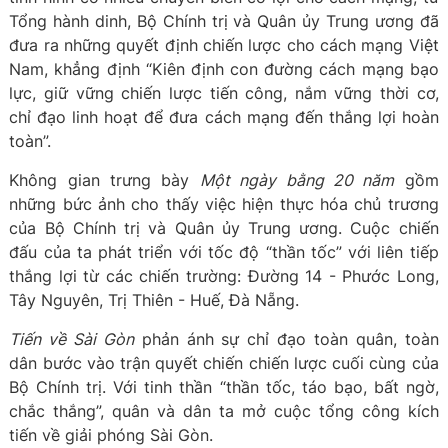
Tổng hành dinh, Bộ Chính trị và Quân ủy Trung ương đã
đưa ra những quyết định chiến lược cho cách mạng Việt
Nam, khẳng định “Kiên định con đường cách mạng bạo
lực, giữ vững chiến lược tiến công, nắm vững thời cơ,
chỉ đạo linh hoạt để đưa cách mạng đến thắng lợi hoàn
toàn”.
Không gian trưng bày
Một ngày bằng 20 năm
gồm
những bức ảnh cho thấy việc hiện thực hóa chủ trương
của Bộ Chính trị và Quân ủy Trung ương. Cuộc chiến
đấu của ta phát triển với tốc độ “thần tốc” với liên tiếp
thắng lợi từ các chiến trường: Đường 14 - Phước Long,
Tây Nguyên, Trị Thiên - Huế, Đà Nẵng.
Tiến về Sài Gòn
phản ánh sự chỉ đạo toàn quân, toàn
dân bước vào trận quyết chiến chiến lược cuối cùng của
Bộ Chính trị. Với tinh thần “thần tốc, táo bạo, bất ngờ,
chắc thắng”, quân và dân ta mở cuộc tổng công kích
tiến về giải phóng Sài Gòn.