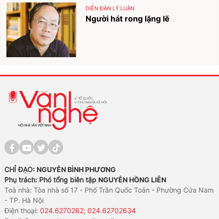
DIỄN ĐÀN LÝ LUẬN
Người hát rong lặng lẽ
CHỈ ĐẠO:
NGUYỄN BÌNH PHƯƠNG
Phụ trách: Phó tổng biên tập
NGUYỄN HỒNG LIÊN
Toà nhà: Tòa nhà số 17 - Phố Trần Quốc Toản - Phường Cửa Nam
- TP. Hà Nội
Điện thoại:
024.6270262; 024.62702634