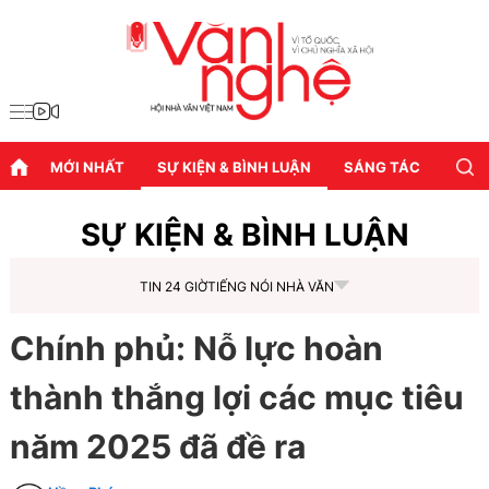
MỚI NHẤT
SỰ KIỆN & BÌNH LUẬN
SÁNG TÁC
DIỄN
SỰ KIỆN & BÌNH LUẬN
TIN 24 GIỜ
TIẾNG NÓI NHÀ VĂN
Chính phủ: Nỗ lực hoàn
thành thắng lợi các mục tiêu
năm 2025 đã đề ra