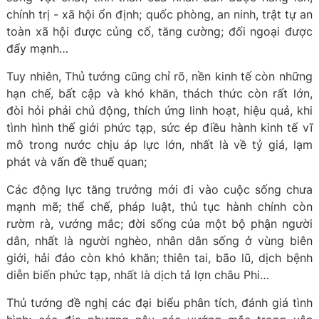
chính trị - xã hội ổn định; quốc phòng, an ninh, trật tự an
toàn xã hội được củng cố, tăng cường; đối ngoại được
đẩy mạnh…
Tuy nhiên, Thủ tướng cũng chỉ rõ, nền kinh tế còn những
hạn chế, bất cập và khó khăn, thách thức còn rất lớn,
đòi hỏi phải chủ động, thích ứng linh hoạt, hiệu quả, khi
tình hình thế giới phức tạp, sức ép điều hành kinh tế vĩ
mô trong nước chịu áp lực lớn, nhất là về tỷ giá, lạm
phát và vấn đề thuế quan;
Các động lực tăng trưởng mới đi vào cuộc sống chưa
mạnh mẽ; thể chế, pháp luật, thủ tục hành chính còn
rườm rà, vướng mắc; đời sống của một bộ phận người
dân, nhất là người nghèo, nhân dân sống ở vùng biên
giới, hải đảo còn khó khăn; thiên tai, bão lũ, dịch bệnh
diễn biến phức tạp, nhất là dịch tả lợn châu Phi…
Thủ tướng đề nghị các đại biểu phân tích, đánh giá tình