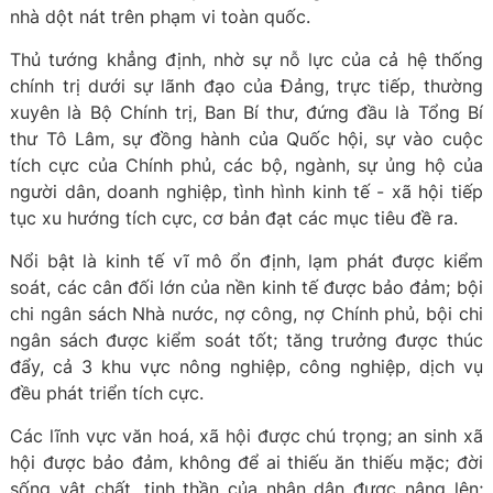
nhà dột nát trên phạm vi toàn quốc.
Thủ tướng khẳng định, nhờ sự nỗ lực của cả hệ thống
chính trị dưới sự lãnh đạo của Đảng, trực tiếp, thường
xuyên là Bộ Chính trị, Ban Bí thư, đứng đầu là Tổng Bí
thư Tô Lâm, sự đồng hành của Quốc hội, sự vào cuộc
tích cực của Chính phủ, các bộ, ngành, sự ủng hộ của
người dân, doanh nghiệp, tình hình kinh tế - xã hội tiếp
tục xu hướng tích cực, cơ bản đạt các mục tiêu đề ra.
Nổi bật là kinh tế vĩ mô ổn định, lạm phát được kiểm
soát, các cân đối lớn của nền kinh tế được bảo đảm; bội
chi ngân sách Nhà nước, nợ công, nợ Chính phủ, bội chi
ngân sách được kiểm soát tốt; tăng trưởng được thúc
đẩy, cả 3 khu vực nông nghiệp, công nghiệp, dịch vụ
đều phát triển tích cực.
Các lĩnh vực văn hoá, xã hội được chú trọng; an sinh xã
hội được bảo đảm, không để ai thiếu ăn thiếu mặc; đời
sống vật chất, tinh thần của nhân dân được nâng lên;