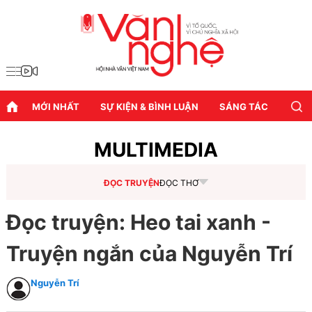
MỚI NHẤT
SỰ KIỆN & BÌNH LUẬN
SÁNG TÁC
DIỄN
MULTIMEDIA
ĐỌC TRUYỆN
ĐỌC THƠ
Đọc truyện: Heo tai xanh -
Truyện ngắn của Nguyễn Trí
Nguyễn Trí