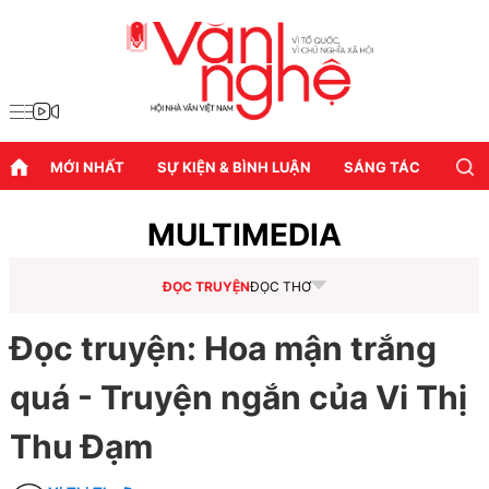
MỚI NHẤT
SỰ KIỆN & BÌNH LUẬN
SÁNG TÁC
DIỄN
MULTIMEDIA
ĐỌC TRUYỆN
ĐỌC THƠ
Đọc truyện: Hoa mận trắng
quá - Truyện ngắn của Vi Thị
Thu Đạm